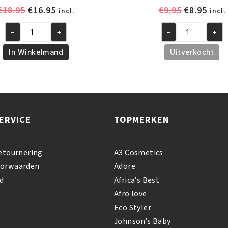
Oorspronkelijke
Huidige
Oorspronk
Huid
€
18.95
€
16.95
€
9.95
€
8.95
incl.
incl.
prijs
prijs
prijs
prijs
-
+
-
+
was:
is:
was:
is:
A3
A3
€18.95.
€16.95.
€9.95.
€8.95
Lemon
Bianca
In Winkelmand
Uitverkocht
Executive
Clear
White
Action
Lotion
Brightening
Milk
Serum
400ml
50ml
ERVICE
TOPMERKEN
aantal
aantal
etournering
A3 Cosmetics
oorwaarden
Adore
d
Africa’s Best
Afro love
Eco Styler
Johnson’s Baby