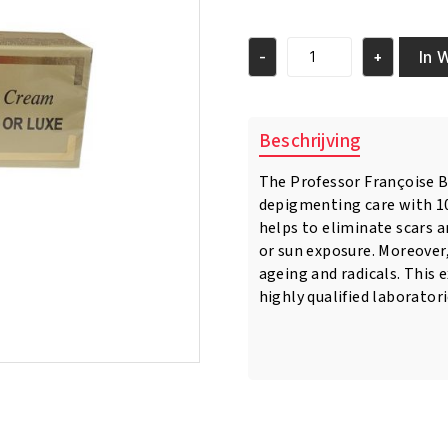
prijs
prijs
was:
is:
€37.95.
€33.95.
In 
-
+
Pr.
Francoise
Bedon
Ultime
Beschrijving
Gold
Or
The Professor Françoise B
Luxe
depigmenting care with 10
Lightening
Cream
helps to eliminate scars 
aantal
or sun exposure. Moreover,
ageing and radicals. This
highly qualified laboratori