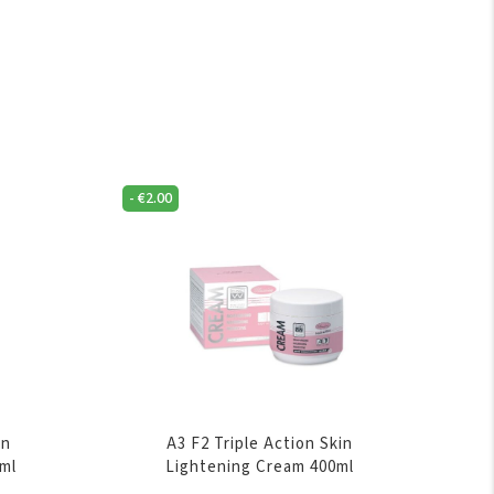
-
€
2.00
on
A3 F2 Triple Action Skin
ml
Lightening Cream 400ml