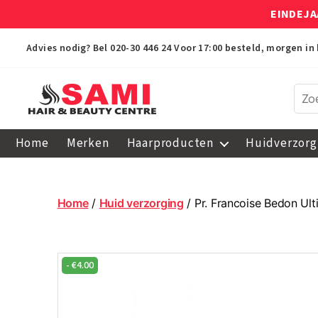
EINDEJA
Advies nodig? Bel
020-30 446 24
Voor 17:00 besteld, morgen in 
Sami
Afro
Home
Merken
Haarproducten
Huidverzorg
Hair
&
Beauty
Centre
Home
/
Huid verzorging
/ Pr. Francoise Bedon Ul
-
€
4.00