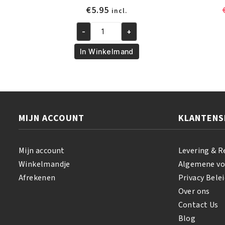
€
5.95
incl.
-
+
Cocoa
Butter
In Winkelmand
&
Shea
Butter
Moisturizing
Lotion
MIJN ACCOUNT
KLANTENS
355
ml
aantal
Mijn account
Levering & R
Winkelmandje
Algemene v
Afrekenen
Privacy Belei
Over ons
Contact Us
Blog