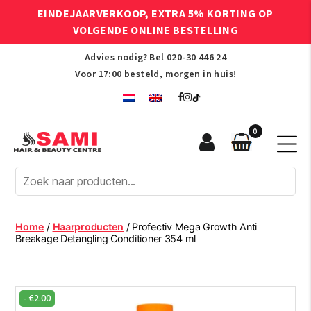
EINDEJAARVERKOOP, EXTRA 5% KORTING OP
VOLGENDE ONLINE BESTELLING
Advies nodig? Bel
020-30 446 24
Voor 17:00 besteld, morgen in huis!
0
Sami
Afro
Hair
&
Beauty
Home
/
Haarproducten
/ Profectiv Mega Growth Anti
Centre
Breakage Detangling Conditioner 354 ml
-
€
2.00