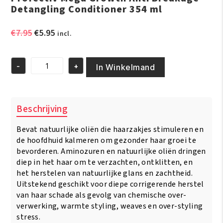
Detangling Conditioner 354 ml
Oorspronkelijke
Huidige
€
7.95
€
5.95
incl.
prijs
prijs
was:
is:
-
+
€7.95.
€5.95.
In Winkelmand
Profectiv
Mega
Growth
Anti
Beschrijving
Breakage
Detangling
Bevat natuurlijke oliën die haarzakjes stimuleren en
Conditioner
354
de hoofdhuid kalmeren om gezonder haar groei te
ml
bevorderen. Aminozuren en natuurlijke oliën dringen
aantal
diep in het haar om te verzachten, ontklitten, en
het herstelen van natuurlijke glans en zachtheid.
Uitstekend geschikt voor diepe corrigerende herstel
van haar schade als gevolg van chemische over-
verwerking, warmte styling, weaves en over-styling
stress.