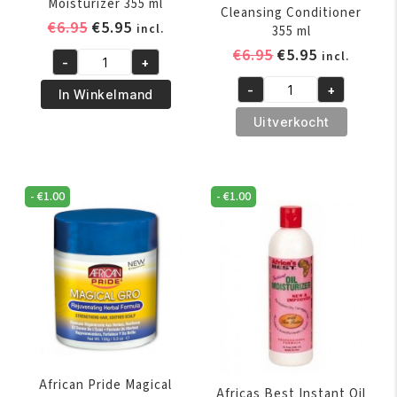
Moisturizer 355 ml
Cleansing Conditioner
Oorspronkelijke
Huidige
€
6.95
€
5.95
incl.
355 ml
prijs
prijs
Oorspronkelijk
Huidige
€
6.95
€
5.95
incl.
-
+
was:
is:
African
prijs
prijs
€6.95.
€5.95.
-
+
Pride
was:
is:
In Winkelmand
African
Shea
€6.95.
€5.95.
Pride
Uitverkocht
Butter
Shea
Miracle
Butter
Silky
Miracle
-
€
1.00
-
€
1.00
Hair
Co-
Moisturizer
Wash
355
Cleansing
ml
Conditioner
aantal
355
ml
aantal
African Pride Magical
Africas Best Instant Oil