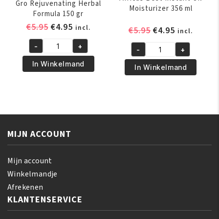
Gro Rejuvenating Herbal
Moisturizer 356 ml
Formula 150 gr
Oorspronkelijke
Huidige
€
5.95
€
4.95
incl.
Oorspronkelijk
Huidige
€
5.95
€
4.95
incl.
prijs
prijs
prijs
prijs
-
+
was:
is:
-
+
African
was:
is:
Africas
€5.95.
€4.95.
Pride
€5.95.
€4.95.
In Winkelmand
Best
In Winkelmand
Magical
Instant
Gro
Oil
Rejuvenating
Moisturizer
Herbal
356
Formula
ml
150
MIJN ACCOUNT
aantal
gr
aantal
Mijn account
Winkelmandje
Afrekenen
KLANTENSERVICE