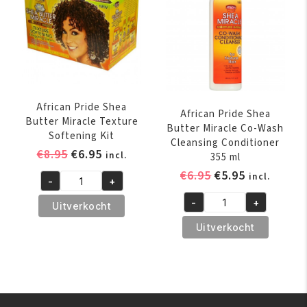
170
Sheen
gr
Spray
aantal
355
ml
aantal
African Pride Shea
African Pride Shea
Butter Miracle Texture
Butter Miracle Co-Wash
Softening Kit
Cleansing Conditioner
Oorspronkelijke
Huidige
€
8.95
€
6.95
incl.
355 ml
prijs
prijs
Oorspronkelijk
Huidige
€
6.95
€
5.95
incl.
-
+
was:
is:
African
prijs
prijs
€8.95.
€6.95.
-
+
Pride
was:
is:
Uitverkocht
African
Shea
€6.95.
€5.95.
Pride
Uitverkocht
Butter
Shea
Miracle
Butter
Texture
Miracle
Softening
Co-
Kit