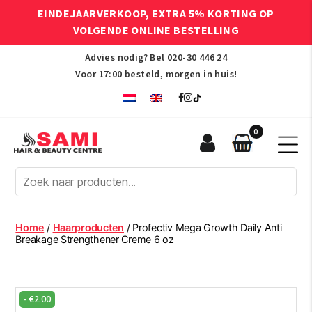
EINDEJAARVERKOOP, EXTRA 5% KORTING OP
VOLGENDE ONLINE BESTELLING
Advies nodig? Bel
020-30 446 24
Voor 17:00 besteld, morgen in huis!
0
Sami
Afro
Hair
&
Beauty
Home
/
Haarproducten
/ Profectiv Mega Growth Daily Anti
Centre
Breakage Strengthener Creme 6 oz
-
€
2.00