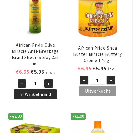
African Pride Olive
African Pride Shea
Miracle Anti-Breakage
Butter Miracle Buttery
Braid Sheen Spray 355
Creme 170 gr
ml
Oorspronkelijk
Huidige
€
6.95
€
5.95
incl.
Oorspronkelijke
Huidige
€
6.95
€
5.95
incl.
prijs
prijs
prijs
prijs
-
+
was:
is:
African
-
+
was:
is:
African
€6.95.
€5.95.
Pride
Uitverkocht
€6.95.
€5.95.
Pride
In Winkelmand
Shea
Olive
Butter
Miracle
Miracle
Anti-
-
€
2.00
-
€
1.00
Buttery
Breakage
Creme
Braid