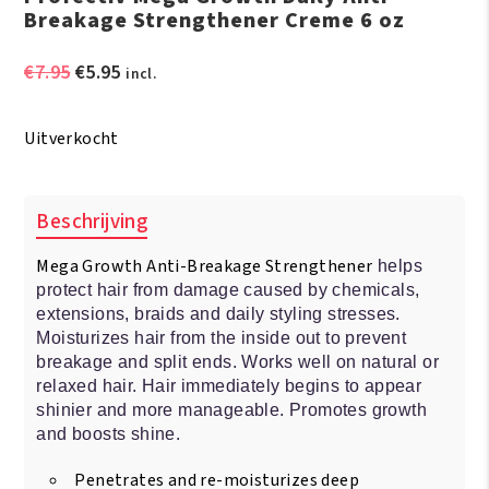
Breakage Strengthener Creme 6 oz
Oorspronkelijke
Huidige
€
7.95
€
5.95
incl.
prijs
prijs
was:
is:
Uitverkocht
€7.95.
€5.95.
Beschrijving
Mega Growth Anti-Breakage Strengthener
helps
protect hair from damage caused by chemicals,
extensions, braids and daily styling stresses.
Moisturizes hair from the inside out to prevent
breakage and split ends. Works well on natural or
relaxed hair. Hair immediately begins to appear
shinier and more manageable. Promotes growth
and boosts shine.
Penetrates and re-moisturizes deep