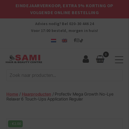
EINDEJAARVERKOOP, EXTRA 5% KORTING OP
VOLGENDE ONLINE BESTELLING
Advies nodig? Bel
020-30 446 24
Voor 17:00 besteld, morgen in huis!
0
Sami
Afro
Hair
&
Beauty
Home
/
Haarproducten
/ Profectiv Mega Growth No-Lye
Centre
Relaxer 6 Touch-Ups Application Regular
-
€
2.00