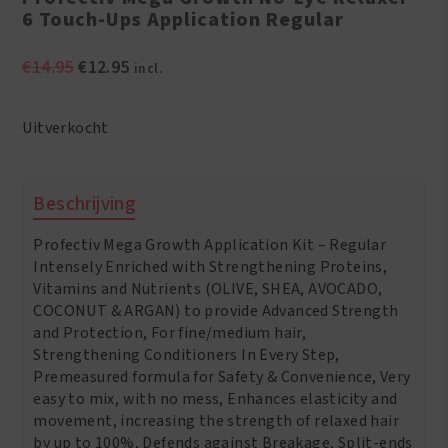
6 Touch-Ups Application Regular
Oorspronkelijke
Huidige
€
14.95
€
12.95
incl.
prijs
prijs
was:
is:
Uitverkocht
€14.95.
€12.95.
Beschrijving
Profectiv Mega Growth Application Kit – Regular
Intensely Enriched with Strengthening Proteins,
Vitamins and Nutrients (OLIVE, SHEA, AVOCADO,
COCONUT & ARGAN) to provide Advanced Strength
and Protection, For fine/medium hair,
Strengthening Conditioners In Every Step,
Premeasured formula for Safety & Convenience, Very
easy to mix, with no mess, Enhances elasticity and
movement, increasing the strength of relaxed hair
by up to 100%, Defends against Breakage, Split-ends