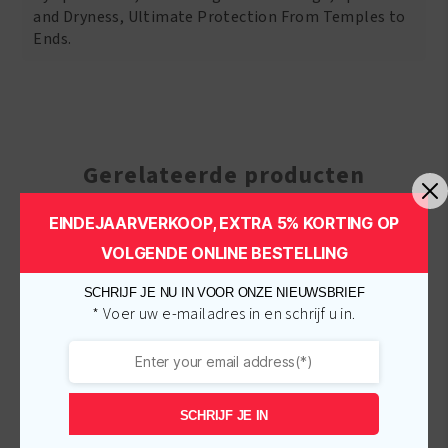
and Dryness, Ultimate Protection From Temples to
Ends.
Gerelateerde producten
EINDEJAARVERKOOP, EXTRA 5% KORTING OP
-
€
1.00
-
€
1.00
VOLGENDE ONLINE BESTELLING
SCHRIJF JE NU IN VOOR ONZE NIEUWSBRIEF
* Voer uw e-mailadres in en schrijf u in.
SCHRIJF JE IN