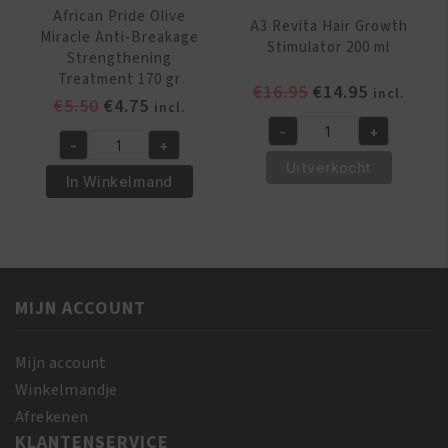
African Pride Olive
A3 Revita Hair Growth
Miracle Anti-Breakage
Stimulator 200 ml
Strengthening
Treatment 170 gr
Oorspronkelijk
Huidige
€
16.95
€
14.95
incl.
Oorspronkelijke
Huidige
€
5.50
€
4.75
incl.
prijs
prijs
prijs
prijs
-
+
was:
is:
A3
-
+
was:
is:
African
€16.95.
€14.95.
Revita
Uitverkocht
€5.50.
€4.75.
Pride
In Winkelmand
Hair
Olive
Growth
Miracle
Stimulator
Anti-
200
Breakage
ml
Strengthening
MIJN ACCOUNT
aantal
Treatment
170
Mijn account
gr
Winkelmandje
aantal
Afrekenen
KLANTENSERVICE