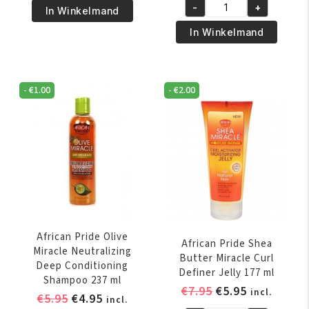
€5.95.
€4.50.
-
+
Pride
was:
is:
In Winkelmand
African
Olive
€6.95.
€5.95.
Pride
In Winkelmand
Miracle
Olive
Silky
Miracle
Smooth
Anti-
-
€
1.00
-
€
2.00
Edges
Breakage
65
Braid
gr
Sheen
aantal
Spray
355
ml
aantal
African Pride Olive
African Pride Shea
Miracle Neutralizing
Butter Miracle Curl
Deep Conditioning
Definer Jelly 177 ml
Shampoo 237 ml
Oorspronkelijk
Huidige
€
7.95
€
5.95
incl.
Oorspronkelijke
Huidige
€
5.95
€
4.95
incl.
prijs
prijs