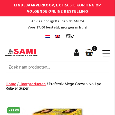
EINDEJAARVERKOOP, EXTRA 5% KORTING OP
VOLGENDE ONLINE BESTELLING
Advies nodig? Bel
020-30 446 24
Voor 17:00 besteld, morgen in huis!
0
Sami
Afro
Hair
&
Beauty
Home
/
Haarproducten
/ Profectiv Mega Growth No-Lye
Centre
Relaxer Super
-
€
1.00