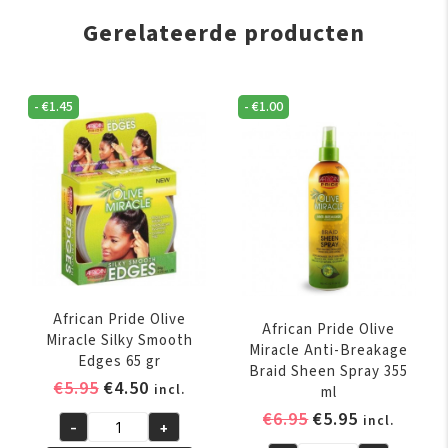
Gerelateerde producten
-
€
1.45
-
€
1.00
African Pride Olive
African Pride Olive
Miracle Silky Smooth
Miracle Anti-Breakage
Edges 65 gr
Braid Sheen Spray 355
Oorspronkelijke
Huidige
€
5.95
€
4.50
incl.
ml
prijs
prijs
Oorspronkelijk
Huidige
€
6.95
€
5.95
incl.
-
+
was:
is:
African
prijs
prijs