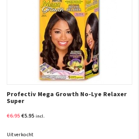
Profectiv Mega Growth No-Lye Relaxer
Super
Oorspronkelijke
Huidige
€
6.95
€
5.95
incl.
prijs
prijs
was:
is:
Uitverkocht
€6.95.
€5.95.