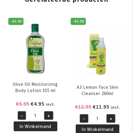
-
€
1.00
-
€
1.00
Olive Oil Moisturizing
A3 Lemon Face Skin
Body Lotion 355 ml
Cleanser 260ml
Oorspronkelijke
Huidige
€
5.95
€
4.95
incl.
Oorspronkelijk
Huidige
€
12.95
€
11.95
incl.
prijs
prijs
prijs
prijs
-
+
was:
is:
Olive
-
+
was:
is:
A3
€5.95.
€4.95.
Oil
In Winkelmand
€12.95.
€11.95.
Lemon
In Winkelmand
Moisturizing