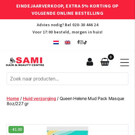
EINDEJAARVERKOOP, EXTRA 5% KORTING OP
VOLGENDE ONLINE BESTELLING
Advies nodig? Bel
020-30 446 24
Voor 17:00 besteld, morgen in huis!
0
Sami
Afro
Hair
&
Beauty
Home
/
Huid verzorging
/ Queen Helene Mud Pack Masque
Centre
8oz/227 gr
-
€
1.00