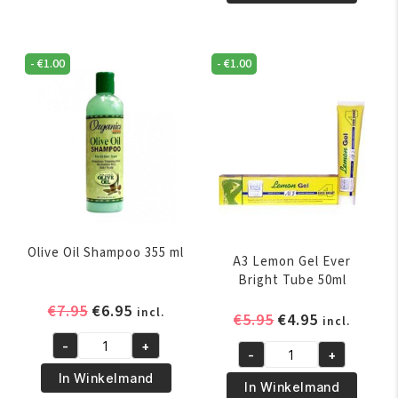
Face
Body
Skin
Lotion
Cleanser
355
-
€
1.00
-
€
1.00
260ml
ml
aantal
aantal
Olive Oil Shampoo 355 ml
A3 Lemon Gel Ever
Bright Tube 50ml
Oorspronkelijke
Huidige
€
7.95
€
6.95
incl.
Oorspronkelijk
Huidige
€
5.95
€
4.95
incl.
prijs
prijs
prijs
prijs
-
+
was:
is:
Olive
-
+
was:
is:
A3
€7.95.
€6.95.
Oil
In Winkelmand
€5.95.
€4.95.
Lemon
In Winkelmand
Shampoo