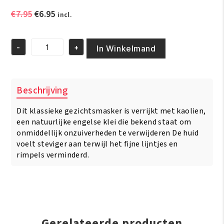
Oorspronkelijke
Huidige
€
7.95
€
6.95
incl.
prijs
prijs
was:
is:
-
+
€7.95.
€6.95.
In Winkelmand
Queen
Helene
Mud
Pack
Beschrijving
Masque
8oz/227
Dit klassieke gezichtsmasker is verrijkt met kaolien,
gr
aantal
een natuurlijke engelse klei die bekend staat om
onmiddellijk onzuiverheden te verwijderen De huid
voelt steviger aan terwijl het fijne lijntjes en
rimpels verminderd.
Gerelateerde producten