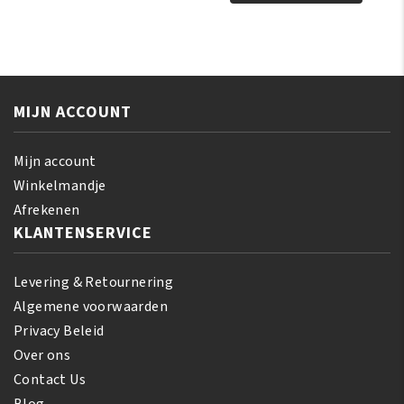
Gel
355
Ever
ml
Bright
aantal
Tube
50ml
MIJN ACCOUNT
aantal
Mijn account
Winkelmandje
Afrekenen
KLANTENSERVICE
Levering & Retournering
Algemene voorwaarden
Privacy Beleid
Over ons
Contact Us