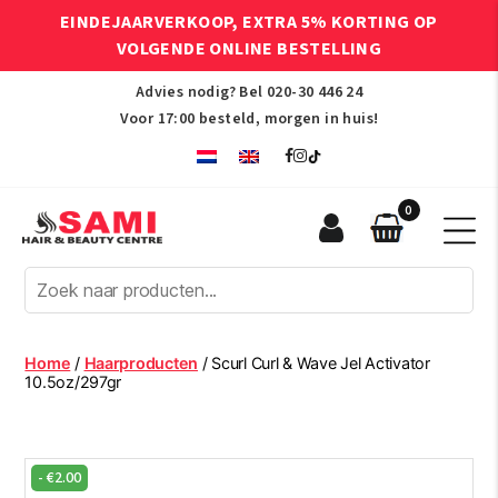
EINDEJAARVERKOOP, EXTRA 5% KORTING OP
VOLGENDE ONLINE BESTELLING
Advies nodig? Bel
020-30 446 24
Voor 17:00 besteld, morgen in huis!
0
Sami
Afro
Hair
&
Beauty
Home
/
Haarproducten
/ Scurl Curl & Wave Jel Activator
Centre
10.5oz/297gr
-
€
2.00