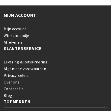
Silky
Twist
Hair
and
Moisturizer
MIJN ACCOUNT
Loc
355
Smoothie
ml
340
Mijn account
aantal
gr
Winkelmandje
aantal
Afrekenen
KLANTENSERVICE
Levering & Retournering
Algemene voorwaarden
Privacy Beleid
Over ons
Contact Us
Blog
TOPMERKEN