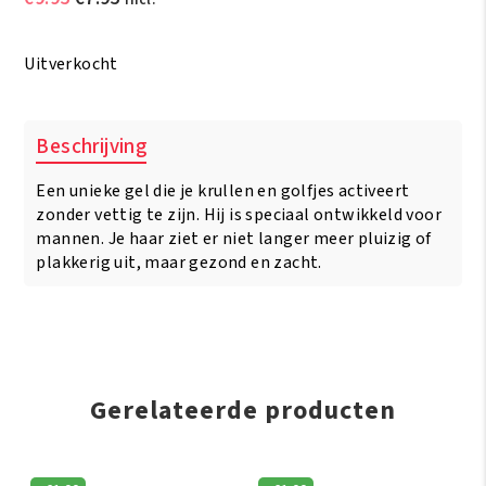
prijs
prijs
was:
is:
Uitverkocht
€9.95.
€7.95.
Beschrijving
Een unieke gel die je krullen en golfjes activeert
zonder vettig te zijn. Hij is speciaal ontwikkeld voor
mannen. Je haar ziet er niet langer meer pluizig of
plakkerig uit, maar gezond en zacht.
Gerelateerde producten