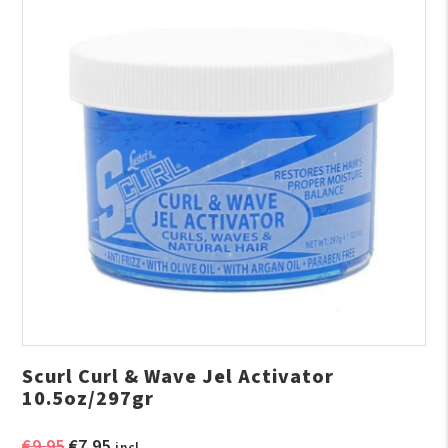
Scurl Curl & Wave Jel Activator
10.5oz/297gr
Oorspronkelijke
Huidige
€
9.95
€
7.95
incl.