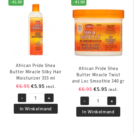
In
-
€
1.00
-
€
1.00
Buttery
Conditioner
Creme
355
170
ml
gr
aantal
aantal
African Pride Shea
African Pride Shea
Butter Miracle Silky Hair
Butter Miracle Twist
Moisturizer 355 ml
and Loc Smoothie 340 gr
Oorspronkelijke
Huidige
€
6.95
€
5.95
incl.
Oorspronkelijk
Huidige
€
6.95
€
5.95
incl.
prijs
prijs
prijs
prijs
-
+
was:
is:
African
-
+
was:
is:
African
€6.95.
€5.95.
Pride
In Winkelmand
€6.95.
€5.95.
Pride
In Winkelmand
Shea
Shea
Butter
Butter
Miracle
Miracle