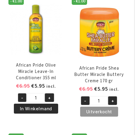
-
€
1.00
-
€
1.00
African Pride Olive
African Pride Shea
Miracle Leave-In
Butter Miracle Buttery
Conditioner 355 ml
Creme 170 gr
Oorspronkelijke
Huidige
€
6.95
€
5.95
incl.
Oorspronkelijk
Huidige
€
6.95
€
5.95
incl.
prijs
prijs
prijs
prijs
-
+
was:
is:
African
-
+
was:
is:
African
€6.95.
€5.95.
Pride
In Winkelmand
€6.95.
€5.95.
Pride
Uitverkocht
Olive
Shea
Miracle
Butter
Leave-
Miracle