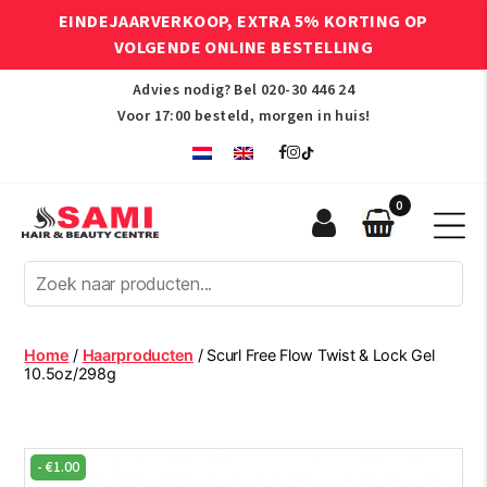
EINDEJAARVERKOOP, EXTRA 5% KORTING OP
VOLGENDE ONLINE BESTELLING
Advies nodig? Bel
020-30 446 24
Voor 17:00 besteld, morgen in huis!
0
Sami
Afro
Hair
&
Beauty
Home
/
Haarproducten
/ Scurl Free Flow Twist & Lock Gel
Centre
10.5oz/298g
-
€
1.00