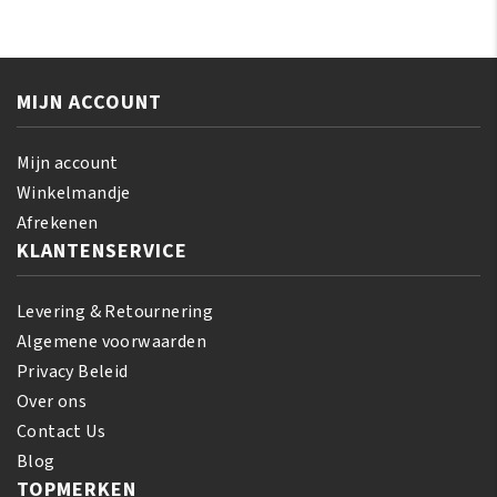
Gro
Miracle
Rejuvenating
Silky
Herbal
Hair
Formula
Moisturizer
MIJN ACCOUNT
150
355
gr
ml
aantal
Mijn account
aantal
Winkelmandje
Afrekenen
KLANTENSERVICE
Levering & Retournering
Algemene voorwaarden
Privacy Beleid
Over ons
Contact Us
Blog
TOPMERKEN