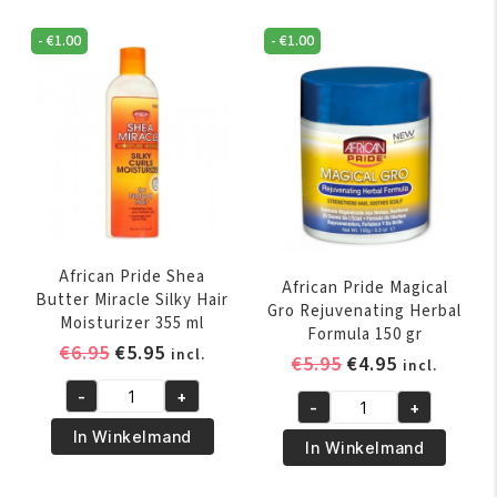
2
Miracle
-
-
€
1.00
-
€
1.00
Texture
IN-
Softening
1
Kit
Shampoo
aantal
&
Conditioner
355
ml
aantal
African Pride Shea
African Pride Magical
Butter Miracle Silky Hair
Gro Rejuvenating Herbal
Moisturizer 355 ml
Formula 150 gr
Oorspronkelijke
Huidige
€
6.95
€
5.95
incl.
Oorspronkelijk
Huidige
€
5.95
€
4.95
incl.
prijs
prijs
prijs
prijs
-
+
was:
is:
African
-
+
was:
is:
African
€6.95.
€5.95.
Pride
In Winkelmand
€5.95.
€4.95.
Pride
In Winkelmand
Shea
Magical
Butter