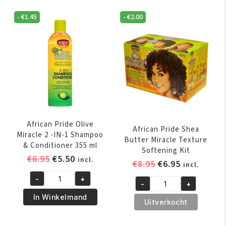
-
€
1.45
-
€
2.00
African Pride Olive
African Pride Shea
Miracle 2 -IN-1 Shampoo
Butter Miracle Texture
& Conditioner 355 ml
Softening Kit
Oorspronkelijke
Huidige
€
6.95
€
5.50
incl.
Oorspronkelijk
Huidige
€
8.95
€
6.95
incl.
prijs
prijs
prijs
prijs
-
+
was:
is:
African
-
+
was:
is:
African
€6.95.
€5.50.
Pride
In Winkelmand
€8.95.
€6.95.
Pride
Uitverkocht
Olive
Shea
Miracle
Butter