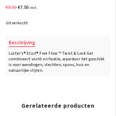
Oorspronkelijke
Huidige
€
8.50
€
7.50
incl.
prijs
prijs
was:
is:
Uitverkocht
€8.50.
€7.50.
Beschrijving
Luster’s® SCurl® Free Flow ™ Twist & Lock Gel
combineert vocht en fixatie, waardoor het geschikt
is voor wendingen, vlechten, spons, locs en
natuurlijke stijlen.
Gerelateerde producten