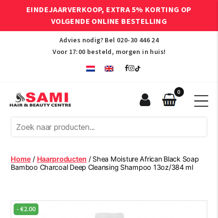
EINDEJAARVERKOOP, EXTRA 5% KORTING OP
VOLGENDE ONLINE BESTELLING
Advies nodig? Bel
020-30 446 24
Voor 17:00 besteld, morgen in huis!
0
Sami
Afro
Hair
&
Beauty
Home
/
Haarproducten
/ Shea Moisture African Black Soap
Centre
Bamboo Charcoal Deep Cleansing Shampoo 13oz/384 ml
-
€
2.00