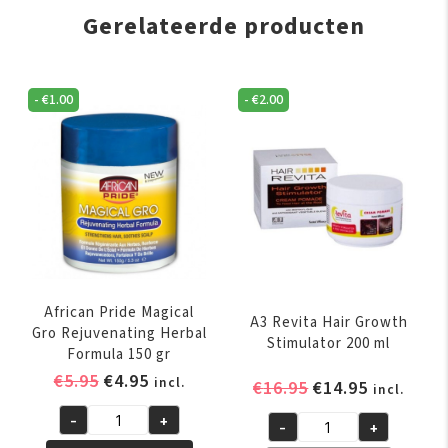
Gerelateerde producten
-
€
1.00
-
€
2.00
African Pride Magical
A3 Revita Hair Growth
Gro Rejuvenating Herbal
Stimulator 200 ml
Formula 150 gr
Oorspronkelijke
Huidige
€
5.95
€
4.95
incl.
Oorspronkelijk
Huidige
€
16.95
€
14.95
incl.
prijs
prijs
prijs
prijs
-
+
was:
is:
-
+
African
was:
is:
A3