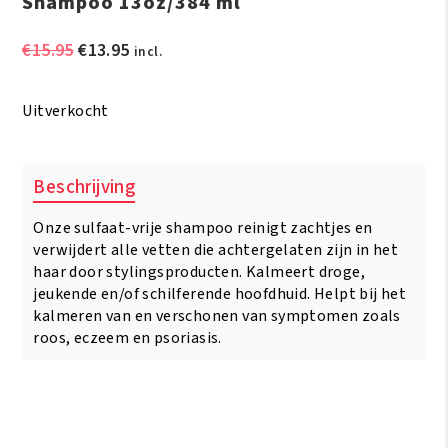
Shampoo 13oz/384 ml
Oorspronkelijke
Huidige
€
15.95
€
13.95
incl.
prijs
prijs
was:
is:
Uitverkocht
€15.95.
€13.95.
Beschrijving
Onze sulfaat-vrije shampoo reinigt zachtjes en
verwijdert alle vetten die achtergelaten zijn in het
haar door stylingsproducten. Kalmeert droge,
jeukende en/of schilferende hoofdhuid. Helpt bij het
kalmeren van en verschonen van symptomen zoals
roos, eczeem en psoriasis.