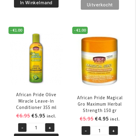
€5.95.
€4.95.
Pride
€16.95.
€14.95.
In Winkelmand
Revita
Uitverkocht
Magical
Hair
Gro
Growth
Rejuvenating
Stimulator
-
€
1.00
-
€
1.00
Herbal
200
Formula
ml
150
aantal
gr
aantal
African Pride Olive
African Pride Magical
Miracle Leave-In
Gro Maximum Herbal
Conditioner 355 ml
Strength 150 gr
Oorspronkelijke
Huidige
€
6.95
€
5.95
incl.
Oorspronkelijk
Huidige
€
5.95
€
4.95
incl.
prijs
prijs
prijs
prijs
-
+
was:
is:
African
-
+
was:
is:
African