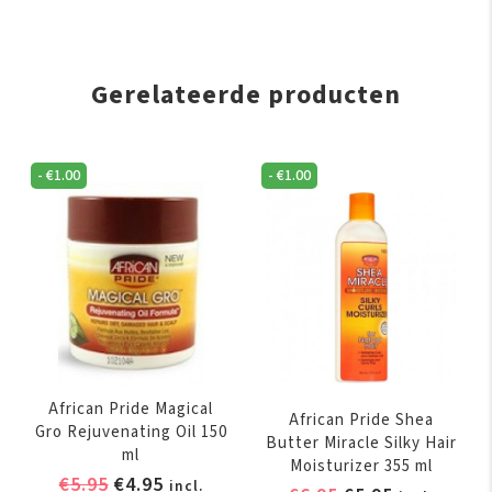
Gerelateerde producten
-
€
1.00
-
€
1.00
African Pride Magical
African Pride Shea
Gro Rejuvenating Oil 150
Butter Miracle Silky Hair
ml
Moisturizer 355 ml
Oorspronkelijke
Huidige
€
5.95
€
4.95
incl.