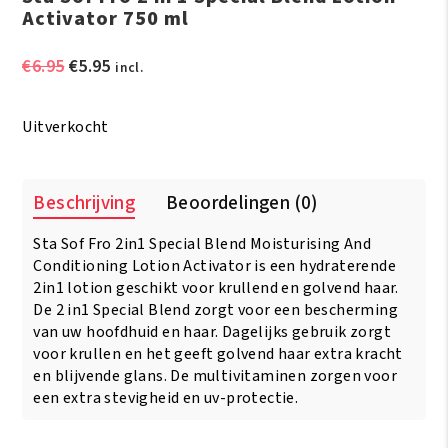
Activator 750 ml
Oorspronkelijke
Huidige
€
6.95
€
5.95
incl.
prijs
prijs
was:
is:
Uitverkocht
€6.95.
€5.95.
Beschrijving
Beoordelingen (0)
Sta Sof Fro 2in1 Special Blend Moisturising And
Conditioning Lotion Activator is een hydraterende
2in1 lotion geschikt voor krullend en golvend haar.
De 2 in1 Special Blend zorgt voor een bescherming
van uw hoofdhuid en haar. Dagelijks gebruik zorgt
voor krullen en het geeft golvend haar extra kracht
en blijvende glans. De multivitaminen zorgen voor
een extra stevigheid en uv-protectie.