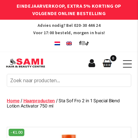
EINDEJAARVERKOOP, EXTRA 5% KORTING OP
VOLGENDE ONLINE BESTELLING
Advies nodig? Bel
020-30 446 24
Voor 17:00 besteld, morgen in huis!
0
Sami
Afro
Hair
&
Beauty
Home
/
Haarproducten
/ Sta Sof Fro 2 in 1 Special Blend
Centre
Lotion Activator 750 ml
-
€
1.00