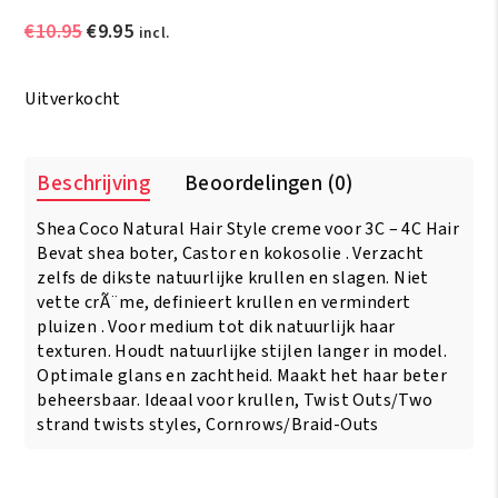
Oorspronkelijke
Huidige
€
10.95
€
9.95
incl.
prijs
prijs
was:
is:
Uitverkocht
€10.95.
€9.95.
Beschrijving
Beoordelingen (0)
Shea Coco Natural Hair Style creme voor 3C – 4C Hair
Bevat shea boter, Castor en kokosolie . Verzacht
zelfs de dikste natuurlijke krullen en slagen. Niet
vette crÃ¨me, definieert krullen en vermindert
pluizen . Voor medium tot dik natuurlijk haar
texturen. Houdt natuurlijke stijlen langer in model.
Optimale glans en zachtheid. Maakt het haar beter
beheersbaar. Ideaal voor krullen, Twist Outs/Two
strand twists styles, Cornrows/Braid-Outs