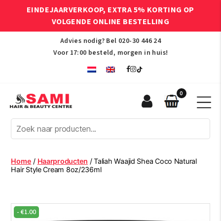
EINDEJAARVERKOOP, EXTRA 5% KORTING OP
VOLGENDE ONLINE BESTELLING
Advies nodig? Bel
020-30 446 24
Voor 17:00 besteld, morgen in huis!
0
Sami
Afro
Hair
&
Beauty
Home
/
Haarproducten
/ Taliah Waajid Shea Coco Natural
Centre
Hair Style Cream 8oz/236ml
-
€
1.00