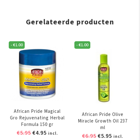
Gerelateerde producten
-
€
1.00
-
€
1.00
African Pride Magical
African Pride Olive
Gro Rejuvenating Herbal
Miracle Growth Oil 237
Formula 150 gr
ml
Oorspronkelijke
Huidige
€
5.95
€
4.95
incl.
Oorspronkelijk
Huidige
€
6.95
€
5.95
incl.