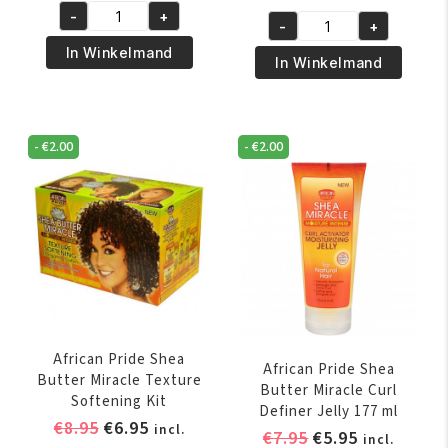
prijs
prijs
prijs
prijs
-
+
was:
is:
African
-
+
was:
is:
African
€5.95.
€4.95.
Pride
In Winkelmand
€6.95.
€5.95.
Pride
In Winkelmand
Magical
Olive
Gro
Miracle
Rejuvenating
Growth
Herbal
-
€
2.00
-
€
2.00
Oil
Formula
237
150
ml
gr
aantal
aantal
African Pride Shea
African Pride Shea
Butter Miracle Texture
Butter Miracle Curl
Softening Kit
Definer Jelly 177 ml
Oorspronkelijke
Huidige
€
8.95
€
6.95
incl.
Oorspronkelijk
Huidige
€
7.95
€
5.95
incl.