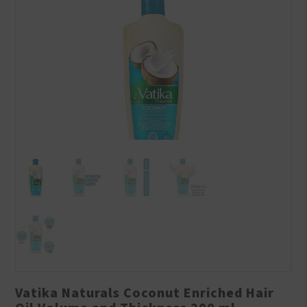
Vatika Naturals Coconut Enriched Hair