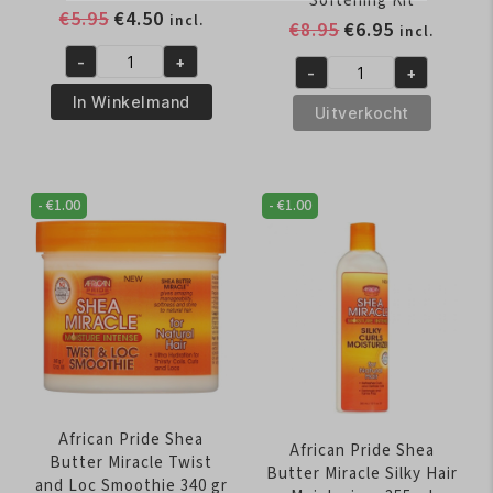
Softening Kit
Oorspronkelijke
Huidige
€
5.95
€
4.50
incl.
Oorspronkelijk
Huidige
€
8.95
€
6.95
incl.
prijs
prijs
prijs
prijs
-
+
was:
is:
African
-
+
was:
is:
African
€5.95.
€4.50.
Pride
In Winkelmand
€8.95.
€6.95.
Pride
Uitverkocht
Olive
Shea
Miracle
Butter
Silky
Miracle
Smooth
-
€
1.00
-
€
1.00
Texture
Edges
Softening
65
Kit
gr
aantal
aantal
African Pride Shea
African Pride Shea
Butter Miracle Twist
Butter Miracle Silky Hair
and Loc Smoothie 340 gr