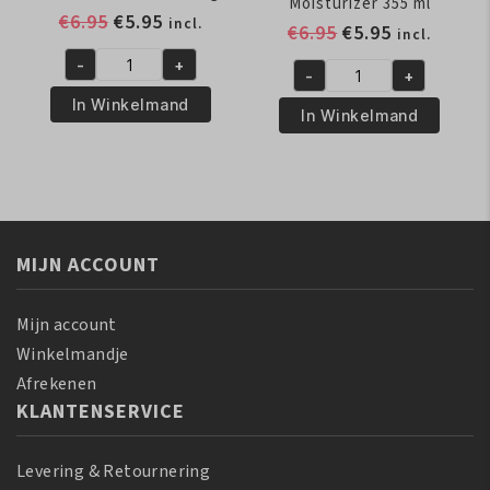
Moisturizer 355 ml
Oorspronkelijke
Huidige
€
6.95
€
5.95
incl.
Oorspronkelijk
Huidige
€
6.95
€
5.95
incl.
prijs
prijs
prijs
prijs
-
+
was:
is:
African
-
+
was:
is:
African
€6.95.
€5.95.
Pride
In Winkelmand
€6.95.
€5.95.
Pride
In Winkelmand
Shea
Shea
Butter
Butter
Miracle
Miracle
Twist
Silky
and
Hair
Loc
MIJN ACCOUNT
Moisturizer
Smoothie
355
340
ml
Mijn account
gr
aantal
Winkelmandje
aantal
Afrekenen
KLANTENSERVICE
Levering & Retournering