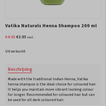
Vatika Naturals Henna Shampoo 200 ml
Oorspronkelijke
Huidige
€
4.95
€
3.95
incl.
prijs
prijs
was:
is:
Uitverkocht
€4.95.
€3.95.
Beschrijving
Made with the traditional Indian Henna, Vatika
henna shampoo is the ideal choice for coloured hair.
It helps you maintain more vibrant looking colour
for longer. Recommended for coloured hair but can
be used for all dark coloured hair.