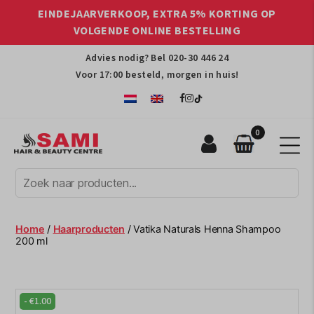
EINDEJAARVERKOOP, EXTRA 5% KORTING OP
VOLGENDE ONLINE BESTELLING
Advies nodig? Bel
020-30 446 24
Voor 17:00 besteld, morgen in huis!
0
Sami
Afro
Hair
&
Beauty
Home
/
Haarproducten
/ Vatika Naturals Henna Shampoo
Centre
200 ml
-
€
1.00