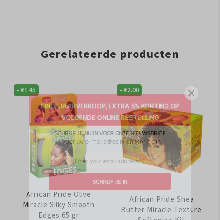
Gerelateerde producten
-
€
1.45
-
€
2.00
EINDEJAARVERKOOP, EXTRA 5% KORTING OP
VOLGENDE ONLINE BESTELLING
SCHRIJF JE NU IN VOOR ONZE NIEUWSBRIEF
* Voer uw e-mailadres in en schrijf u in.
SCHRIJF JE IN
African Pride Olive
African Pride Shea
Miracle Silky Smooth
Butter Miracle Texture
Edges 65 gr