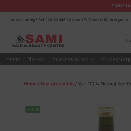
EINDEJA
Advies nodig? Bel
020-30 446 24
Voor 17:00 besteld, morgen in 
Sami
Afro
Home
Merken
Haarproducten
Huidverzorg
Hair
&
Beauty
Centre
Home
/
Haarproducten
/ Yari 100% Natural Red P
-
€
1.00