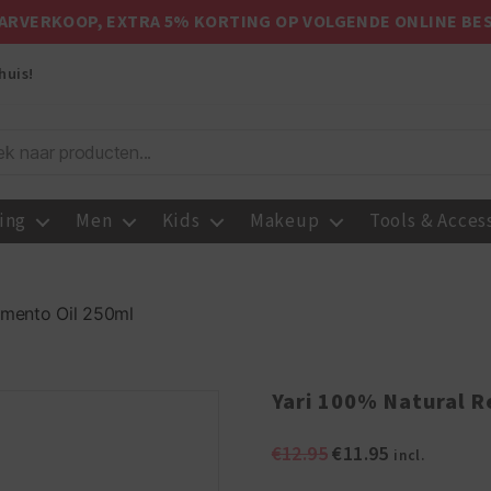
ARVERKOOP, EXTRA 5% KORTING OP VOLGENDE ONLINE BE
huis!
ing
Men
Kids
Makeup
Tools & Acces
imento Oil 250ml
Yari 100% Natural R
Oorspronkelijke
Huidige
€
12.95
€
11.95
incl.
prijs
prijs