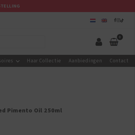
STELLING
0
soires
Haar Collectie
Aanbiedingen
Contact
ed Pimento Oil 250ml