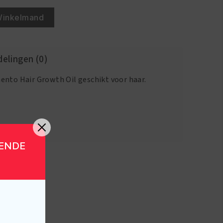
Winkelmand
elingen (0)
ento Hair Growth Oil geschikt voor haar.
GENDE