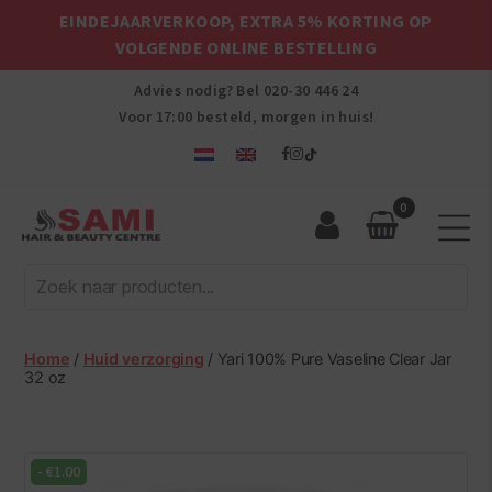
EINDEJAARVERKOOP, EXTRA 5% KORTING OP
VOLGENDE ONLINE BESTELLING
Advies nodig? Bel
020-30 446 24
Voor 17:00 besteld, morgen in huis!
0
Sami
Afro
Hair
&
Beauty
Home
/
Huid verzorging
/ Yari 100% Pure Vaseline Clear Jar
Centre
32 oz
-
€
1.00