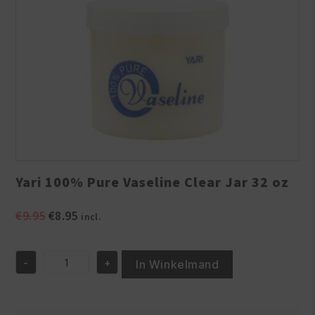
Yari 100% Pure Vaseline Clear Jar 32 oz
Oorspronkelijke
Huidige
€
9.95
€
8.95
incl.
prijs
prijs
was:
is:
-
+
€9.95.
€8.95.
In Winkelmand
Yari
100%
Pure
Vaseline