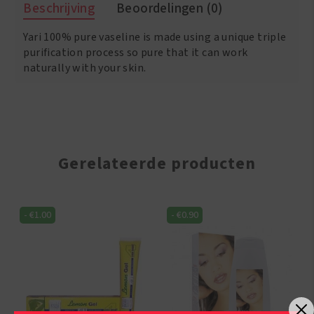
Beschrijving
Beoordelingen (0)
Clear
Jar
Yari 100% pure vaseline is made using a unique triple
32
oz
purification process so pure that it can work
aantal
naturally with your skin.
Gerelateerde producten
-
€
1.00
-
€
0.90