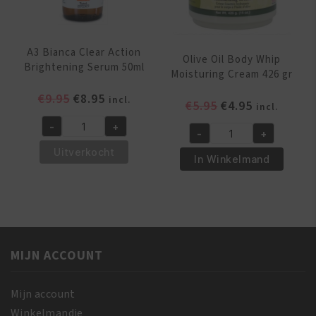
A3 Bianca Clear Action
Olive Oil Body Whip
Brightening Serum 50ml
Moisturing Cream 426 gr
Oorspronkelijke
Huidige
€
9.95
€
8.95
incl.
Oorspronkelijk
Huidige
€
5.95
€
4.95
incl.
prijs
prijs
prijs
prijs
-
+
was:
is:
A3
-
+
was:
is:
Olive
€9.95.
€8.95.
Bianca
Uitverkocht
€5.95.
€4.95.
Oil
In Winkelmand
Clear
Body
Action
Whip
Brightening
Moisturing
Serum
Cream
50ml
426
aantal
MIJN ACCOUNT
gr
aantal
Mijn account
Winkelmandje