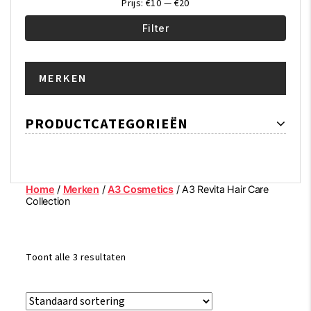
Prijs:
€10
—
€20
Filter
Min.
Max.
MERKEN
prijs
prijs
PRODUCTCATEGORIEËN
Home
/
Merken
/
A3 Cosmetics
/ A3 Revita Hair Care
Collection
Toont alle 3 resultaten