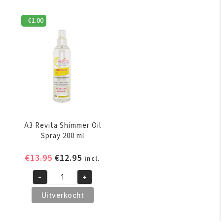
Drops
Growth
Polisher
Stimulator
-
€
1.00
160
200
ml
ml
aantal
aantal
A3 Revita Shimmer Oil
Spray 200 ml
Oorspronkelijke
Huidige
€
13.95
€
12.95
incl.
prijs
prijs
-
+
was:
is:
A3
€13.95.
€12.95.
Revita
Uitverkocht
Shimmer
Oil