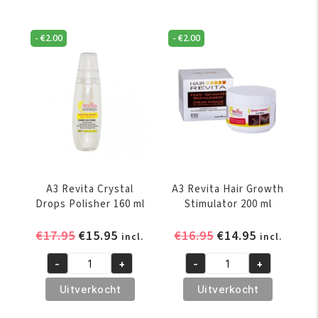
-
€
2.00
-
€
2.00
A3 Revita Crystal
A3 Revita Hair Growth
Drops Polisher 160 ml
Stimulator 200 ml
Oorspronkelijke
Huidige
Oorspronkelijke
Huidige
€
17.95
€
15.95
€
16.95
€
14.95
incl.
incl.
prijs
prijs
prijs
prijs
-
+
-
+
was:
is:
was:
is:
A3
A3
€17.95.
€15.95.
€16.95.
€14.95.
Revita
Revita
Uitverkocht
Uitverkocht
Crystal
Hair