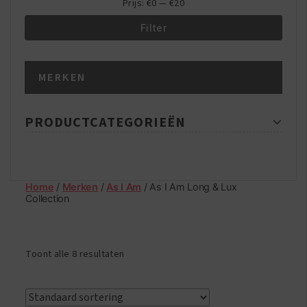
Prijs:
€0
—
€20
Filter
Min.
Max.
MERKEN
prijs
prijs
PRODUCTCATEGORIEËN
Home
/
Merken
/
As I Am
/ As I Am Long & Lux
Collection
Toont alle 8 resultaten