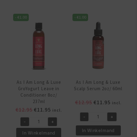
Long
Long
&
&
Luxe
-
€
1.00
-
€
1.00
Luxe
GroHair
Growash
Oil
Cleansing
4oz/120
Creme
ML
Conditioner
aantal
16oz/454
gr
aantal
As I Am Long & Luxe
As I Am Long & Luxe
GroYogurt Leave in
Scalp Serum 2oz/ 60ml
Conditioner 8oz/
237ml
Oorspronkelijke
Huidige
€
12.95
€
11.95
incl.
Oorspronkelijke
Huidige
prijs
prijs
€
12.95
€
11.95
incl.
prijs
prijs
was:
is:
-
+
As
-
+
was:
is:
€12.95.
€11.95.
As
I
€12.95.
€11.95.
In Winkelmand
I
In Winkelmand
Am