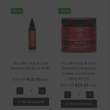
Long
Long
&
&
-
€
1.00
-
€
1.00
Lux
Lux
GroEdges
Conditioner
4oz/113
12oz/355ml
gr
aantal
aantal
As I Am Long & Luxe
As I am Long & Luxe
GroHair Oil 4oz/120 ML
Growash Cleansing
Creme Conditioner
Oorspronkelijke
Huidige
16oz/454 gr
€
11.95
€
10.95
incl.
prijs
prijs
Oorspronkelijke
Huidige
€
11.95
€
10.95
incl.
was:
is:
prijs
prijs
-
+
As
-
+
€11.95.
€10.95.
was:
is:
As
I
In Winkelmand
€11.95.
€10.95.
I
In Winkelmand
Am
am