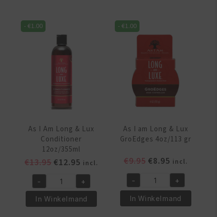
-
€
1.00
-
€
1.00
As I Am Long & Lux
As I am Long & Lux
Conditioner
GroEdges 4oz/113 gr
12oz/355ml
Oorspronkelijke
Huidige
€
9.95
€
8.95
Oorspronkelijke
Huidige
€
13.95
€
12.95
incl.
incl.
prijs
prijs
prijs
prijs
-
+
-
+
was:
is:
was:
is:
As
As
€9.95.
€8.95.
€13.95.
€12.95.
I
I
In Winkelmand
In Winkelmand
am
Am