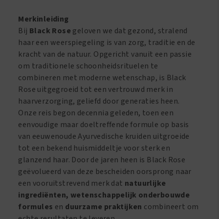
Merkinleiding
Bij
Black Rose
geloven we dat gezond, stralend
haar een weerspiegeling is van zorg, traditie en de
kracht van de natuur. Opgericht vanuit een passie
om traditionele schoonheidsrituelen te
combineren met moderne wetenschap, is Black
Rose uitgegroeid tot een vertrouwd merk in
haarverzorging, geliefd door generaties heen.
Onze reis begon decennia geleden, toen een
eenvoudige maar doeltreffende formule op basis
van eeuwenoude Ayurvedische kruiden uitgroeide
tot een bekend huismiddeltje voor sterk en
glanzend haar. Door de jaren heen is Black Rose
geëvolueerd van deze bescheiden oorsprong naar
een vooruitstrevend merk dat
natuurlijke
ingrediënten, wetenschappelijk onderbouwde
formules
en
duurzame praktijken
combineert om
echte resultaten te leveren.