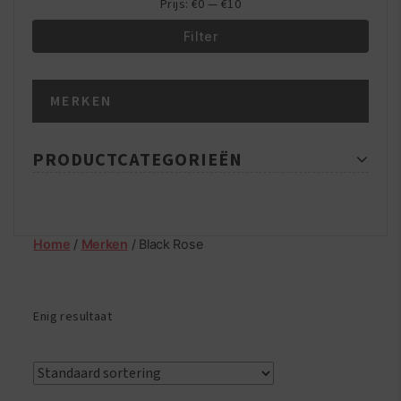
Prijs:
€0
—
€10
Filter
Min.
Max.
MERKEN
prijs
prijs
PRODUCTCATEGORIEËN
Home
/
Merken
/ Black Rose
Enig resultaat