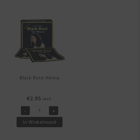
Black Rose Henna
€
2.95
incl.
-
+
Black
Rose
In Winkelmand
Henna
aantal