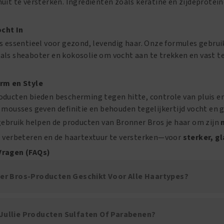
uit te versterken. Ingrediënten zoals keratine en zijdeprote
ocht In
s essentieel voor gezond, levendig haar. Onze formules gebrui
ls sheaboter en kokosolie om vocht aan te trekken en vast te
rm en Style
oducten bieden bescherming tegen hitte, controle van plui
 mousses geven definitie en behouden tegelijkertijd vocht en g
gebruik helpen de producten van Bronner Bros je haar om zijn
e verbeteren en de haartextuur te versterken—voor
sterker, g
Vragen (FAQs)
nner Bros-Producten Geschikt Voor Alle Haartypes?
 Jullie Producten Sulfaten Of Parabenen?