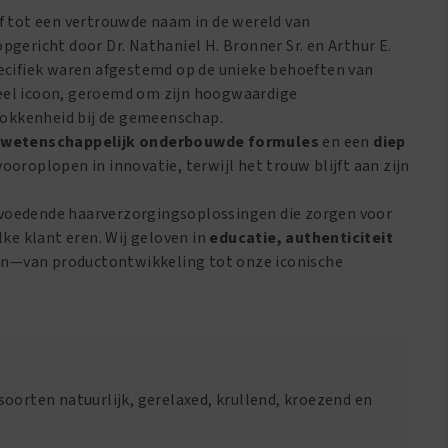
jf tot een vertrouwde naam in de wereld van
pgericht door Dr. Nathaniel H. Bronner Sr. en Arthur E.
pecifiek waren afgestemd op de unieke behoeften van
reel icoon, geroemd om zijn hoogwaardige
rokkenheid bij de gemeenschap.
,
wetenschappelijk onderbouwde formules
en een
diep
vooroplopen in innovatie, terwijl het trouw blijft aan zijn
en voedende haarverzorgingsoplossingen die zorgen voor
lke klant eren. Wij geloven in
educatie, authenticiteit
doen—van productontwikkeling tot onze iconische
oorten natuurlijk, gerelaxed, krullend, kroezend en