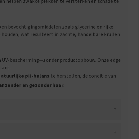
ïnen helpen zwakke plekken te versterken en schade te
ken bevochtigingsmiddelen zoals glycerine en rijke
 houden, wat resulteert in zachte, handelbare krullen
s en UV-bescherming—zonder productopbouw. Onze edge
lans.
natuurlijke pH-balans
te herstellen, de conditie van
lanzender en gezonder haar
.