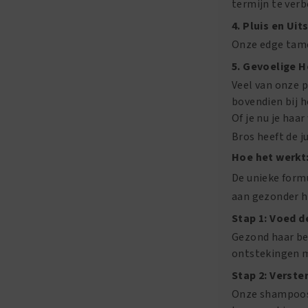
termijn te verb
4. Pluis en Ui
Onze edge tamer
5. Gevoelige 
Veel van onze p
bovendien bij h
Of je nu je haa
Bros heeft de j
Hoe het werkt
De unieke for
aan gezonder h
Stap 1: Voed 
Gezond haar be
ontstekingen me
Stap 2: Verste
Onze shampoos 