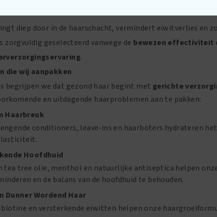
imuleert haardikte en versnelt groei, terwijl het droogheid en
ingt diep door in de haarschacht, vermindert eiwitverlies en 
 is zorgvuldig geselecteerd vanwege de
bewezen effectiviteit
arverzorgingservaring
.
 die wij aanpakken
os begrijpen we dat gezond haar begint met
gerichte verzorg
oorkomende en uitdagende haarproblemen aan te pakken:
en Haarbreuk
engende conditioners, leave-ins en haarboters hydrateren he
lasticiteit.
ukende Hoofdhuid
 tea tree olie, menthol en natuurlijke antiseptica helpen onz
rminderen en de balans van de hoofdhuid te behouden.
 en Dunner Wordend Haar
, biotine en versterkende eiwitten helpen onze haargroeiformu