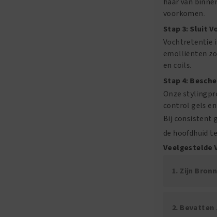
haar van binnen
voorkomen.
Stap 3: Sluit V
Vochtretentie i
emolliënten zoa
en coils.
Stap 4: Besche
Onze stylingpr
control gels en
Bij consistent 
de hoofdhuid t
Veelgestelde 
1. Zijn Bro
2. Bevatten