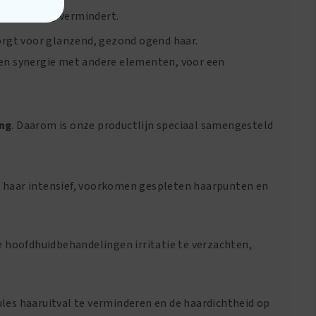
 schilfering vermindert.
zorgt voor glanzend, gezond ogend haar.
en synergie met andere elementen, voor een
ing
. Daarom is onze productlijn speciaal samengesteld
t haar intensief, voorkomen gespleten haarpunten en
e hoofdhuidbehandelingen irritatie te verzachten,
les haaruitval te verminderen en de haardichtheid op