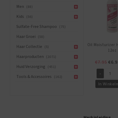
Men
(88)
Kids
(56)
Sulfate-Free Shampoo
(75)
Haar Groei
(58)
Oil Moisturizer 
Haar Collectie
(5)
12oz
Haarproducten
(2071)
Oors
€
7.95
€
6.9
Huid Verzorging
(451)
prijs
-
was:
Oil
Tools & Accessoires
(162)
€7.9
Moisturize
In Winkel
Hair
Lotion
12oz
aantal
Merkinleiding