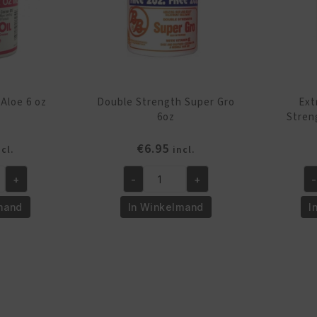
 Aloe 6 oz
Double Strength Super Gro
Ext
6oz
Stren
€
6.95
ncl.
incl.
+
-
+
-
Double
Ex
Strength
Li
mand
In Winkelmand
I
Super
Do
Gro
St
6oz
Su
aantal
Gr
6o
aa