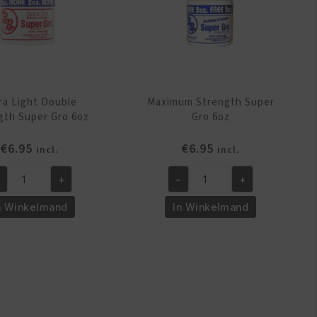
ra Light Double
Maximum Strength Super
gth Super Gro 6oz
Gro 6oz
€
6.95
€
6.95
incl.
incl.
+
-
+
tra
Maximum
ght
Strength
n Winkelmand
In Winkelmand
uble
Super
rength
Gro
per
6oz
o
aantal
z
ntal