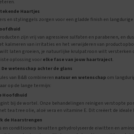
eteren.
tstekende Haartjes
s en stylinggels zorgen voor een gladde finish en langdurige 
Hoofdhuid
roducten zijn vrij van agressieve sulfaten en parabenen, en d
et kalmeren van irritaties en het verwijderen van productopb
r wilt laten groeien, je natuurlijke krulpatroon wilt versterke
uiste oplossing voor
elke fase van jouw haartraject
.
: De wetenschap achter de glans
mules van B&B combineren
natuur en wetenschap
om langdurig
aar op de lange termijn:
de Hoofdhuid
gint bij de wortel. Onze behandelingen reinigen verstopte po
t tea tree olie, aloë vera en vitamine E. Dit creëert de ideale
rk de Haarstrengen
en conditioners bevatten gehydrolyseerde eiwitten en aminoz