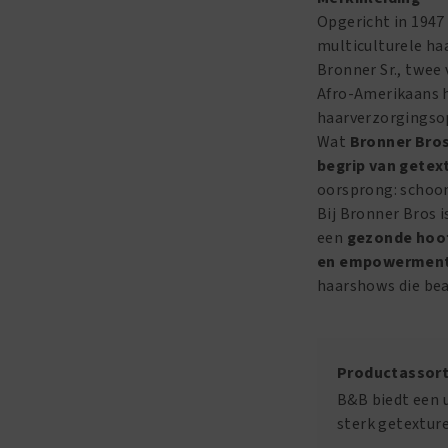
Opgericht in 1947
multiculturele haa
Bronner Sr., twee
Afro-Amerikaans h
haarverzorgingsop
Wat
Bronner Bro
begrip van getex
oorsprong: schoonh
Bij Bronner Bros 
een
gezonde hoof
en empowermen
haarshows die bea
Productassort
B&B biedt een u
sterk getextur