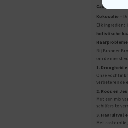
Castorolie
– St
Kokosolie
– Dr
Elk ingrediënt
holistische ha
Haarproblemen
Bij Bronner Br
om de meest v
1. Droogheid 
Onze vochtinbr
verbeteren de e
2. Roos en Je
Met een mix van
schilfers te ve
3. Haaruitval
Met castorolie