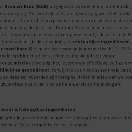
 is
Bronner Bros (B&B)
uitgegroeid van een klein familiebedri
rverzorging. Met wortels in Atlanta, Georgia, werd het merk o
 visionaire broers die haarproducten wilden ontwikkelen die s
aar. Vandaag de dag staat Bronner Bros bekend als een cultu
lossingen én zijn erfenis van empowerment, educatie en bet
s
onderscheidt, is de toewijding aan
natuurlijke ingrediënten
tureerd haar
. Met meer dan zeventig jaar expertise blijft B&B 
eid van binnenuit versterken en individualiteit vieren.
is onze
missie
eenvoudig: het leveren van effectieve, veilige 
dhuid en gezond haar
, terwijl we de unieke schoonheid van e
t
, en deze kernwaarden zijn terug te vinden in alles wat we 
utyprofessionals van over de hele wereld samenbrengen.
iment & Belangrijke Ingrediënten
itgebreid assortiment haarverzorgingsoplossingen voor alle s
eerd haar. Onze complete collectie omvat: