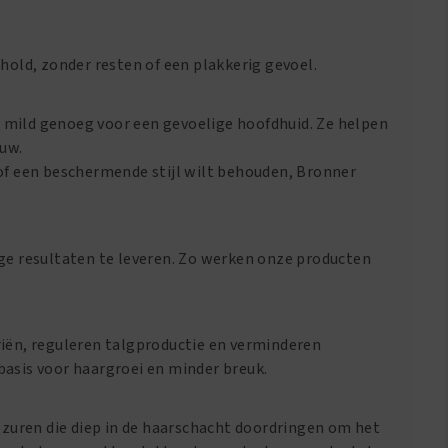
hold, zonder resten of een plakkerig gevoel.
us mild genoeg voor een gevoelige hoofdhuid. Ze helpen
ouw.
n of een beschermende stijl wilt behouden, Bronner
e resultaten te leveren. Zo werken onze producten
riën, reguleren talgproductie en verminderen
 basis voor haargroei en minder breuk.
uren die diep in de haarschacht doordringen om het