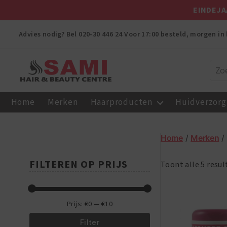
EINDEJA
Advies nodig? Bel
020-30 446 24
Voor 17:00 besteld, morgen in 
Sami
Afro
Home
Merken
Haarproducten
Huidverzorg
Hair
&
Beauty
Home
/
Merken
/
Centre
FILTEREN OP PRIJS
Toont alle 5 resu
Prijs:
€0
—
€10
Filter