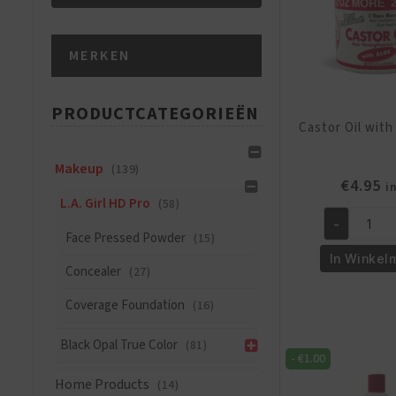
Min.
Max.
MERKEN
prijs
prijs
PRODUCTCATEGORIEËN
Castor Oil with
Makeup
(139)
€
4.95
i
L.A. Girl HD Pro
(58)
-
Castor
Face Pressed Powder
(15)
Oil
In Winkel
Concealer
(27)
with
Aloe
Coverage Foundation
(16)
6
oz
Black Opal True Color
(81)
-
€
1.00
aantal
Home Products
(14)