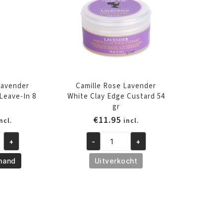
SCHRIJF JE
Lavender
Camille Rose Lavender
Leave-In 8
White Clay Edge Custard 54
gr
€
11.95
ncl.
incl.
+
-
+
Camille
Rose
mand
Uitverkocht
Lavender
White
Clay
Edge
Custard