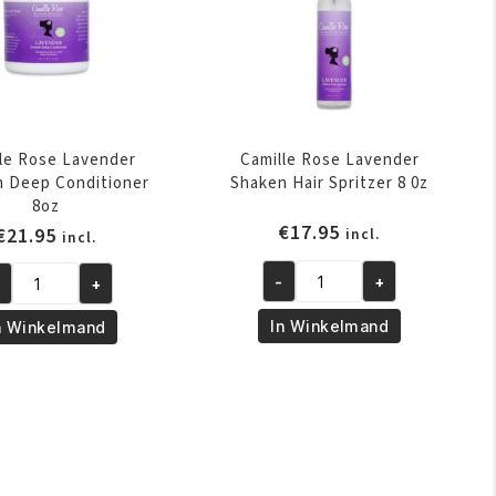
le Rose Lavender
Camille Rose Lavender
 Deep Conditioner
Shaken Hair Spritzer 8 0z
8oz
€
17.95
€
21.95
incl.
incl.
GENDE
-
+
+
Camille
mille
Rose
se
In Winkelmand
n Winkelmand
Lavender
vender
Shaken
ench
Hair
ep
Spritzer
nditioner
8
z
0z
ntal