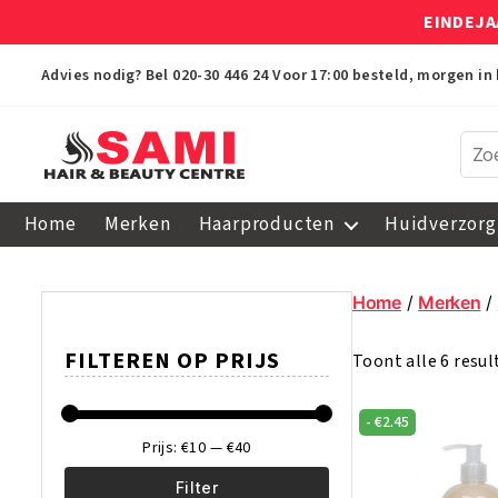
EINDEJA
Advies nodig? Bel
020-30 446 24
Voor 17:00 besteld, morgen in 
Sami
Afro
Home
Merken
Haarproducten
Huidverzorg
Hair
&
Beauty
Home
/
Merken
/
Centre
FILTEREN OP PRIJS
Toont alle 6 resu
-
€
2.45
Prijs:
€10
—
€40
Filter