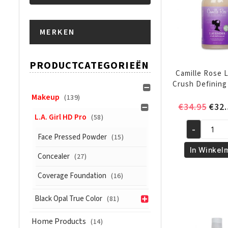
Min.
Max.
MERKEN
prijs
prijs
PRODUCTCATEGORIEËN
Camille Rose 
Crush Defining
Makeup
(139)
Oors
€
34.95
€
32.
L.A. Girl HD Pro
(58)
prijs
EIND
was:
-
Camille
Face Pressed Powder
(15)
€34.
Rose
In Winkel
Concealer
(27)
Lavender
Crush
Coverage Foundation
(16)
Defining
Gel
Black Opal True Color
(81)
12
oz
Home Products
(14)