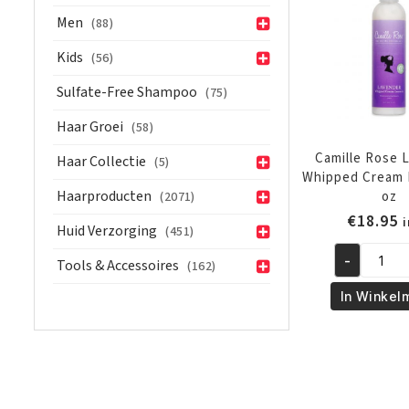
aantal
Men
(88)
Kids
(56)
Sulfate-Free Shampoo
(75)
Haar Groei
(58)
Camille Rose 
Haar Collectie
(5)
Whipped Cream 
Haarproducten
oz
(2071)
€
18.95
i
Huid Verzorging
(451)
-
Tools & Accessoires
(162)
Camille
Rose
In Winkel
Lavender
Whipped
Cream
Leave-
In