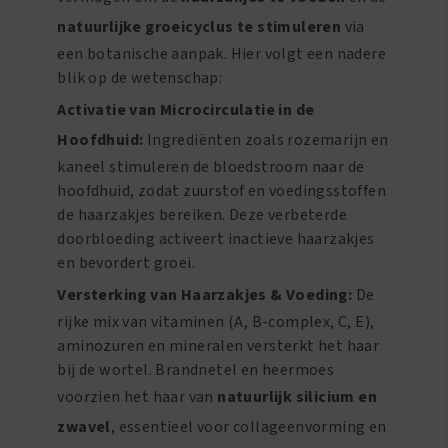
natuurlijke groeicyclus te stimuleren
via
een botanische aanpak. Hier volgt een nadere
blik op de wetenschap:
Activatie van Microcirculatie in de
Hoofdhuid:
Ingrediënten zoals rozemarijn en
kaneel stimuleren de bloedstroom naar de
hoofdhuid, zodat zuurstof en voedingsstoffen
de haarzakjes bereiken. Deze verbeterde
doorbloeding activeert inactieve haarzakjes
en bevordert groei.
Versterking van Haarzakjes & Voeding:
De
rijke mix van vitaminen (A, B-complex, C, E),
aminozuren en mineralen versterkt het haar
bij de wortel. Brandnetel en heermoes
voorzien het haar van
natuurlijk silicium en
zwavel
, essentieel voor collageenvorming en