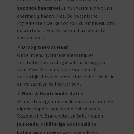
Pelo-producten is het bevorderen van
gezonde haargroei
en het verminderen van
overmatig haarverlies. De botanische
ingrediënten werken op folliculair niveau om
de wortels te versterken en haarbreuk te
verminderen.
✓ Droog & Broos Haar:
Onze intens hydraterende formules
herstellen het vochtgehalte in droog, dof
haar. Aloë Vera en Kamille werken als
natuurlijke bevochtigers, sluiten het vocht in
en verzachten de haarschacht.
✓ Roos & Hoofdhuidirritatie:
De ontstekingsremmende en antimicrobiële
eigenschappen van ingrediënten zoals
Rozemarijn, Brandnetel en Salie helpen
jeukende, schilferige hoofdhuid te
kalmeren
en zorgen voor een schoon,