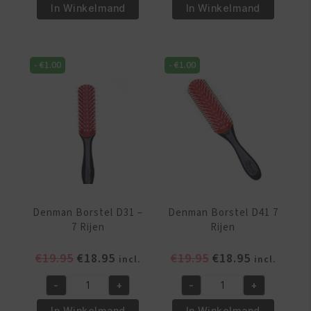
€14.95.
€13.95.
€16.95.
€14.95.
Borstel
Borstel
In Winkelmand
In Winkelmand
D14
D3
5
7
Rijen
Rijen
-
€
1.00
-
€
1.00
aantal
aantal
Denman Borstel D31 –
Denman Borstel D41 7
7 Rijen
Rijen
Oorspronkelijke
Huidige
Oorspronkelijke
Huidige
€
19.95
€
18.95
€
19.95
€
18.95
incl.
incl.
prijs
prijs
prijs
prijs
-
+
-
+
was:
is:
was:
is:
Denman
Denman
€19.95.
€18.95.
€19.95.
€18.95.
Borstel
Borstel
In Winkelmand
In Winkelmand