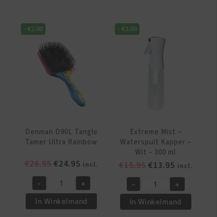
Heavy
Bop
Styling
Shampoo/Massage
-
€
2.00
-
€
2.00
Brush
Borstel
9
-
Rijen
Zwart
aantal
aantal
Denman D90L Tangle
Extreme Mist –
Tamer Ultra Rainbow
Waterspuit Kapper –
Wit – 300 ml
Oorspronkelijke
Huidige
€
26.95
€
24.95
Oorspronkelijke
Huidige
€
15.95
€
13.95
incl.
incl.
prijs
prijs
prijs
prijs
-
+
-
+
was:
is:
was:
is:
Denman
Extreme
€26.95.
€24.95.
€15.95.
€13.95.
D90L
Mist
In Winkelmand
In Winkelmand
Tangle
-