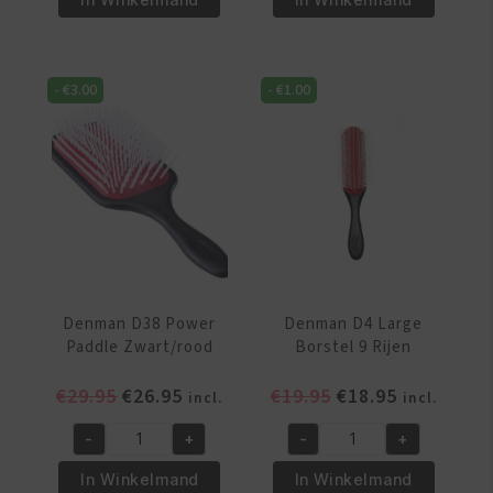
D31
D41
-
7
7
Rijen
-
€
3.00
-
€
1.00
Rijen
aantal
aantal
Denman D38 Power
Denman D4 Large
Paddle Zwart/rood
Borstel 9 Rijen
Oorspronkelijke
Huidige
Oorspronkelijke
Huidige
€
29.95
€
26.95
€
19.95
€
18.95
incl.
incl.
prijs
prijs
prijs
prijs
-
+
-
+
was:
is:
was:
is:
Denman
Denman
€29.95.
€26.95.
€19.95.
€18.95.
D38
D4
In Winkelmand
In Winkelmand