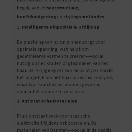
Elke borstel is ontworpen met een diepgaand
begrip van de
haarstructuur
,
hoofdhuidgedrag
en
stylingsmethodes
.
1. Intelligente Pinpositie & Uitlijning
De plaatsing van nylon pinnen zorgt voor
optimale spanning, wat helpt om
gedefinieerde vormen te creëren—vooral
nuttig bij het krullen of gladmaken van het
haar. De 7-rijige opzet van de D3 Styler maakt
het mogelijk om het haar in secties te stylen,
waardoor krulclusters worden gevormd
zonder het volume te verstoren.
2. Antistatische Materialen
Pluis ontstaat vaak door statische
elektriciteit tijdens het borstelen. De
materialen van Denman—vooral in de paddle