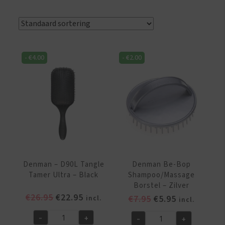
-
€
4.00
-
€
2.00
Denman – D90L Tangle
Denman Be-Bop
Tamer Ultra – Black
Shampoo/Massage
Borstel – Zilver
Oorspronkelijke
Huidige
€
26.95
€
22.95
Oorspronkelijke
Huidige
€
7.95
€
5.95
incl.
incl.
prijs
prijs
prijs
prijs
-
+
-
+
was:
is:
was:
is:
Denman
Denman