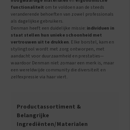
hoogwaardige materialen
en
ergonomische
functionaliteit
om te voldoen aan de steeds
veranderende behoeften van zowel professionals
als dagelijkse gebruikers.
Denman heeft een duidelijke missie:
individuen in
staat stellen hun unieke schoonheid met
vertrouwen uit te drukken
. Elke borstel, kam en
stylingtool wordt met zorg ontworpen, met
aandacht voor duurzaamheid en prestaties—
waardoor Denman niet zomaar een merk is, maar
een wereldwijde community die diversiteit en
zelfexpressie via haar viert.
Productassortiment &
Belangrijke
Ingrediënten/Materialen