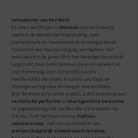
Tamer
Waterspuit
Ultra
Kapper
Rainbow
-
Introductie van het Merk
aantal
Wit
Al meer dan 80 jaar is
Denman
een vertrouwde
-
naam in de wereld van haarstyling, met
300
precisietools en innovatieve technologie die de
ml
toekomst van haarverzorging vormgeven. Het
aantal
merk werd in de jaren 30 in het Verenigd Koninkrijk
opgericht door John Denman Dean en verwierf al
snel erkenning voor zijn professionele
haarborstels die zowel in salons als thuis de
stylingervaring naar een hoger niveau tilden.
Wat Denman echt uniek maakt, is de toewijding aan
technische perfectie
en
klantgerichte innovatie
.
In tegenstelling tot merken die sterk leunen op
trends, richt Denman zich op
tijdloos
vakmanschap
, met een combinatie van
wetenschappelijk onderbouwd ontwerp
,