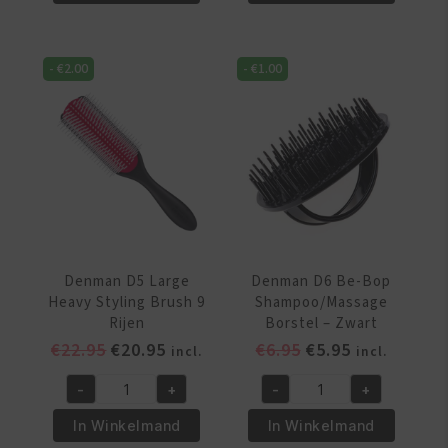
Power
Large
Paddle
Borstel
Zwart/rood
9
-
€
2.00
-
€
1.00
aantal
Rijen
aantal
Denman D5 Large
Denman D6 Be-Bop
Heavy Styling Brush 9
Shampoo/Massage
Rijen
Borstel – Zwart
Oorspronkelijke
Huidige
Oorspronkelijke
Huidige
€
22.95
€
20.95
€
6.95
€
5.95
incl.
incl.
prijs
prijs
prijs
prijs
-
+
-
+
was:
is:
was:
is:
Denman
Denman
€22.95.
€20.95.
€6.95.
€5.95.
D5
D6
In Winkelmand
In Winkelmand
Large
Be-