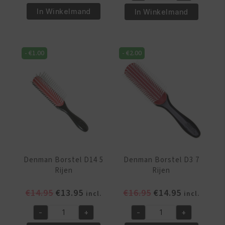
€26.95.
€22.95.
€7.95.
€5.95.
-
Be-
In Winkelmand
In Winkelmand
D90L
Bop
Tangle
Shampoo/Massage
Tamer
Borstel
-
€
1.00
-
€
2.00
Ultra
-
-
Zilver
Black
aantal
aantal
Denman Borstel D14 5
Denman Borstel D3 7
Rijen
Rijen
Oorspronkelijke
Huidige
Oorspronkelijke
Huidige
€
14.95
€
13.95
€
16.95
€
14.95
incl.
incl.
prijs
prijs
prijs
prijs
-
+
-
+
was:
is:
was:
is:
Denman
Denman