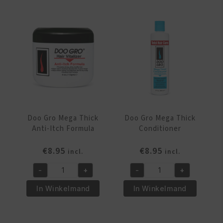
Itch
Oil
Oil
4.5
4.5
oz
oz
aantal
aantal
Doo Gro Mega Thick
Doo Gro Mega Thick
Anti-Itch Formula
Conditioner
€
8.95
€
8.95
incl.
incl.
-
+
-
+
Doo
Doo
Gro
Gro
In Winkelmand
In Winkelmand
Mega
Mega
Thick
Thick