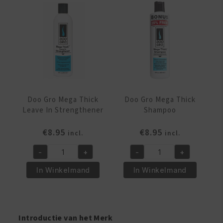
Oil
Repair
4.5
16oz
oz
aantal
aantal
Doo Gro Mega Thick
Doo Gro Mega Thick
Leave In Strengthener
Shampoo
€
8.95
€
8.95
incl.
incl.
-
+
-
+
Doo
Doo
Gro
Gro
In Winkelmand
In Winkelmand
Mega
Mega
Thick
Thick
Leave
Shampoo
In
aantal
Introductie van het Merk