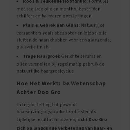
Roos & Jeukende Hoofdhuid:
Formules
met tea tree olie en menthol bestrijden
schilfers en kalmeren ontstekingen.
Pluis & Gebrek aan Glans:
Natuurlijke
verzachters zoals sheaboter en jojoba-olie
sluiten de haarschubben voor een glanzende,
pluisvrije finish.
Trage Haargroei:
Gerichte serums en
oliën versnellen bij regelmatig gebruik de
natuurlijke haargroeicyclus.
Hoe Het Werkt: De Wetenschap
Achter Doo Gro
In tegenstelling tot gewone
haarverzorgingsproducten die slechts
tijdelijke resultaten leveren,
richt Doo Gro
zich op langdurige verbetering van haar- en