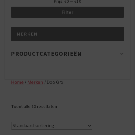
Prijs:
€0
—
€10
Filter
Min.
Max.
MERKEN
prijs
prijs
PRODUCTCATEGORIEËN
Home
/
Merken
/ Doo Gro
Toont alle 10 resultaten