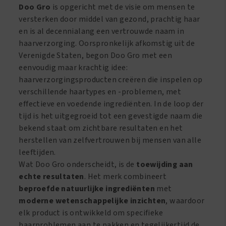
Strengthener
Doo Gro
is opgericht met de visie om mensen te
aantal
versterken door middel van gezond, prachtig haar
en is al decennialang een vertrouwde naam in
haarverzorging. Oorspronkelijk afkomstig uit de
Verenigde Staten, begon Doo Gro met een
eenvoudig maar krachtig idee:
haarverzorgingsproducten creëren die inspelen op
verschillende haartypes en -problemen, met
effectieve en voedende ingrediënten. In de loop der
tijd is het uitgegroeid tot een gevestigde naam die
bekend staat om zichtbare resultaten en het
herstellen van zelfvertrouwen bij mensen van alle
leeftijden.
Wat Doo Gro onderscheidt, is de
toewijding aan
echte resultaten
. Het merk combineert
beproefde natuurlijke ingrediënten
met
moderne wetenschappelijke inzichten
, waardoor
elk product is ontwikkeld om specifieke
haarproblemen aan te pakken en tegelijkertijd de