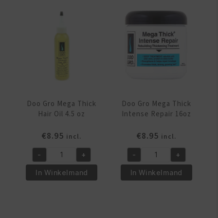
Light
aantal
aantal
Doo Gro Mega Thick
Doo Gro Mega Thick
Hair Oil 4.5 oz
Intense Repair 16oz
€
8.95
€
8.95
incl.
incl.
-
+
-
+
Doo
Doo
Gro
Gro
In Winkelmand
In Winkelmand
Mega
Mega
Thick
Thick
Hair
Intense