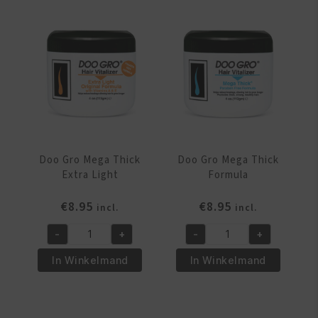
Anti-
Conditioner
Itch
aantal
Formula
aantal
Doo Gro Mega Thick
Doo Gro Mega Thick
Extra Light
Formula
€
8.95
€
8.95
incl.
incl.
-
+
-
+
Doo
Doo
Gro
Gro
In Winkelmand
In Winkelmand
Mega
Mega
Thick
Thick
Extra
Formula