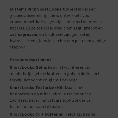
Kit
Spray
No-
8oz/250
Luster’s Pink Short Looks Collection
is een
Lye
ml
gespecialiseerde lijn die is ontwikkeld voor
aantal
aantal
vrouwen met korte, geknipte of taps toelopende
kapsels. Deze collectie draait om
stijl, kracht en
zelfexpressie
, en biedt veelzijdige fixatie,
hydratatie en glans in slechts een paar eenvoudige
stappen.
Productassortiment:
Short Looks Gel’n
: Een niet-schilferende,
alcoholvrije gel die krullen en golven definieert,
terwijl het vocht en glans toevoegt.
Short Looks Texturizer Kit
: Maakt het
krulpatroon op milde wijze losser voor een
zachtere, beter handelbare look zonder de
haarstructuur aan te tasten.
Short Looks Curl Softener
: Helpt krullen te