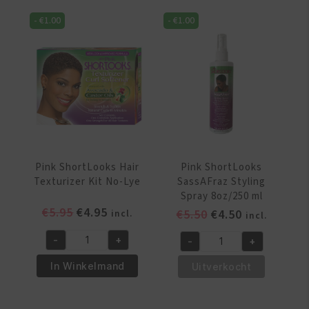
Kit
it
-
€
1.00
-
€
1.00
Red
6oz/170
aantal
gr
aantal
Pink ShortLooks Hair
Pink ShortLooks
Texturizer Kit No-Lye
SassAFraz Styling
Spray 8oz/250 ml
Oorspronkelijke
Huidige
€
5.95
€
4.95
Oorspronkelijke
Huidige
€
5.50
€
4.50
incl.
incl.
prijs
prijs
prijs
prijs
-
+
-
+
was:
is:
was:
is:
Pink
Pink
€5.95.
€4.95.
€5.50.
€4.50.
ShortLooks
ShortLooks
In Winkelmand
Uitverkocht
Hair
SassAFraz
Texturizer
Styling