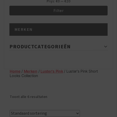
Prijs:
€0
—
€20
Filter
Min.
Max.
MERKEN
prijs
prijs
PRODUCTCATEGORIEËN
Home
/
Merken
/
Luster's Pink
/ Luster's Pink Short
Looks Collection
Toont alle 6 resultaten