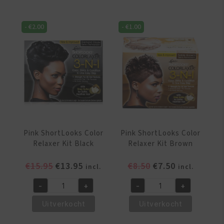
-
€
2.00
-
€
1.00
Pink ShortLooks Color
Pink ShortLooks Color
Relaxer Kit Black
Relaxer Kit Brown
Oorspronkelijke
Huidige
Oorspronkelijke
Huidige
€
15.95
€
13.95
€
8.50
€
7.50
incl.
incl.
prijs
prijs
prijs
prijs
-
+
-
+
was:
is:
was:
is:
Pink
Pink
€15.95.
€13.95.
€8.50.
€7.50.
ShortLooks
ShortLooks
Uitverkocht
Uitverkocht
Color
Color