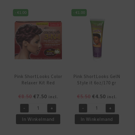
Relaxer
Relaxer
Kit
Kit
-
€
1.00
-
€
1.00
Black
Brown
aantal
aantal
Pink ShortLooks Color
Pink ShortLooks GelN
Relaxer Kit Red
Style it 6oz/170 gr
Oorspronkelijke
Huidige
Oorspronkelijke
Huidige
€
8.50
€
7.50
€
5.50
€
4.50
incl.
incl.
prijs
prijs
prijs
prijs
-
+
-
+
was:
is:
was:
is:
Pink
Pink
€8.50.
€7.50.
€5.50.
€4.50.
ShortLooks
ShortLooks
In Winkelmand
In Winkelmand
Color
GelN
Relaxer
Style