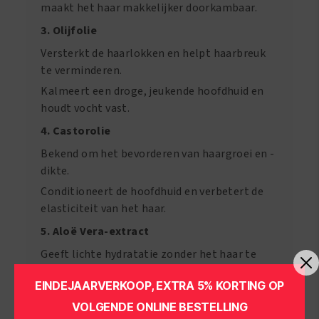
maakt het haar makkelijker doorkambaar.
3. Olijfolie
Versterkt de haarlokken en helpt haarbreuk
te verminderen.
Kalmeert een droge, jeukende hoofdhuid en
houdt vocht vast.
4. Castorolie
Bekend om het bevorderen van haargroei en -
dikte.
Conditioneert de hoofdhuid en verbetert de
elasticiteit van het haar.
5. Aloë Vera-extract
Geeft lichte hydratatie zonder het haar te
verzwaren.
EINDEJAARVERKOOP, EXTRA 5% KORTING OP
Kalmeert irritatie en ondersteunt een
VOLGENDE ONLINE BESTELLING
gezonde hoofdhuidomgeving.