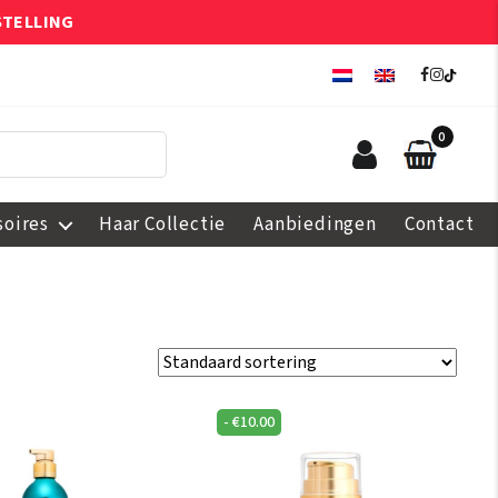
STELLING
0
soires
Haar Collectie
Aanbiedingen
Contact
-
€
10.00