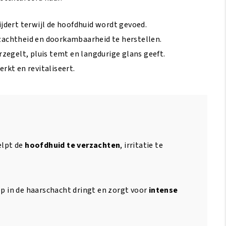
ntal
ijdert terwijl de hoofdhuid wordt gevoed.
zachtheid en doorkambaarheid te herstellen.
rzegelt, pluis temt en langdurige glans geeft.
rkt en revitaliseert.
elpt de
hoofdhuid te verzachten
, irritatie te
iep in de haarschacht dringt en zorgt voor
intense