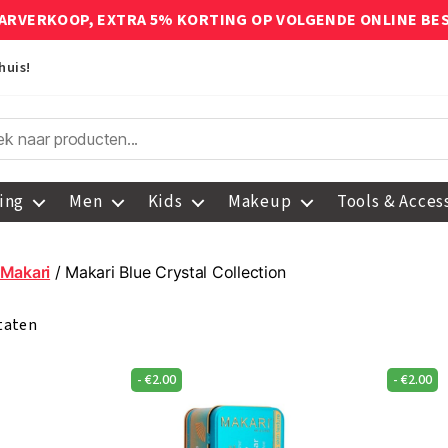
ARVERKOOP, EXTRA 5% KORTING OP VOLGENDE ONLINE BE
huis!
ing
Men
Kids
Makeup
Tools & Acces
Makari
/ Makari Blue Crystal Collection
ltaten
-
€
2.00
-
€
2.00