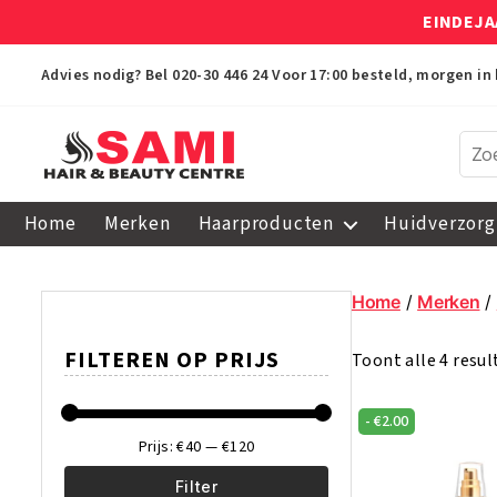
EINDEJA
Advies nodig? Bel
020-30 446 24
Voor 17:00 besteld, morgen in 
Sami
Afro
Home
Merken
Haarproducten
Huidverzorg
Hair
&
Beauty
Home
/
Merken
/
Centre
FILTEREN OP PRIJS
Toont alle 4 resu
-
€
2.00
Prijs:
€40
—
€120
Filter