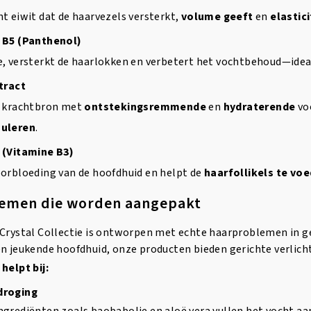
t eiwit dat de haarvezels versterkt,
volume geeft
en
elastici
 B5 (Panthenol)
e, versterkt de haarlokken en verbetert het vochtbehoud—ide
tract
e krachtbron met
ontstekingsremmende
en
hydraterende
vo
muleren
.
 (Vitamine B3)
oorbloeding van de hoofdhuid en helpt de
haarfollikels te vo
emen die worden aangepakt
Crystal Collectie is ontworpen met echte haarproblemen in ged
n jeukende hoofdhuid, onze producten bieden gerichte verlich
helpt bij:
droging