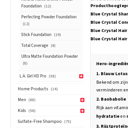
Producthoogtep
Foundation
(12)
Blue Crystal Sh
Perfecting Powder Foundation
Blue Crystal Con
(12)
Blue Crystal Hai
Stick Foundation
(19)
Blue Crystal Hai
Total Coverage
(8)
Ultra Matte Foundation Powder
(8)
Hero-ingredië
1. Blauw Lotus
L.A. Girl HD Pro
(58)
Bekend om zij
Home Products
(14)
verminderen en
2. Baobabolie
Men
(88)
Rijk aan vitami
Kids
(56)
hydratatie
en
Sulfate-Free Shampoo
(75)
3. Rijstproteïn