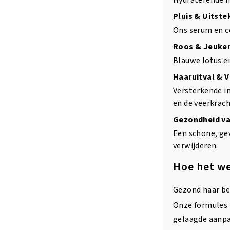
Hydraterende i
Pluis & Uitste
Ons serum en c
Roos & Jeuke
Blauwe lotus e
Haaruitval & 
Versterkende in
en de veerkrach
Gezondheid va
Een schone, ge
verwijderen.
Hoe het we
Gezond haar be
Onze formules 
gelaagde aanpa