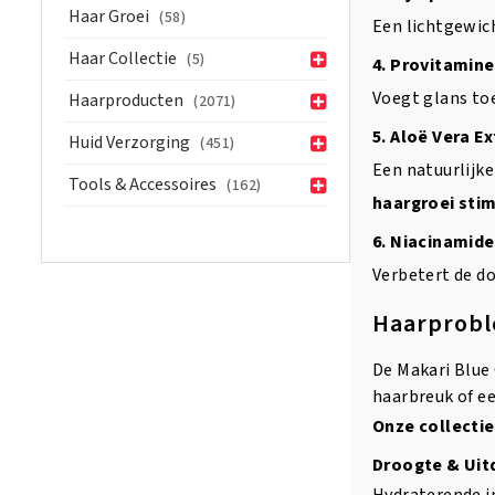
Haar Groei
(58)
Een lichtgewich
Haar Collectie
(5)
4. Provitamine
Voegt glans to
Haarproducten
(2071)
5. Aloë Vera Ex
Huid Verzorging
(451)
Een natuurlijk
Tools & Accessoires
(162)
haargroei sti
6. Niacinamide
Verbetert de d
Haarprobl
De Makari Blue 
haarbreuk of ee
Onze collectie 
Droogte & Uit