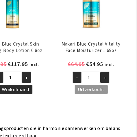
 Blue Crystal Skin
Makari Blue Crystal Vitality
g Body Lotion 6.8oz
Face Moisturizer 1.69oz
Oorspronkelijke
Huidige
Oorspronkelijke
Huidige
.95
€
117.95
€
64.95
€
54.95
incl.
incl.
prijs
prijs
prijs
prijs
+
-
+
was:
is:
was:
is:
kari
Makari
€119.95.
€117.95.
€64.95.
€54.95.
ue
Blue
n Winkelmand
Uitverkocht
ystal
Crystal
in
Vitality
viving
Face
dy
Moisturizer
tion
1.69oz
ingsproducten die in harmonie samenwerken om balans
8oz
aantal
etextureerd haar.