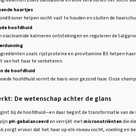
ngrediënten zoals baobabolie en aloë vera vullen het vocht a
kende haartjes
onditioner helpen vocht vast te houden en sluiten de haarschu
nde hoofdhuid
n niacinamide kalmeren ontstekingen en reguleren de talgprod
Verdunning
grediënten zoals rijstproteïne en provitamine B5 helpen haar
t van het haar te verbeteren.
n de hoofdhuid
voede hoofdhuid vormt de basis voor gezond haar. Onze shampo
rkt: De wetenschap achter de glans
gint bij de hoofdhuid—en daar begint de transformatie van de
zijn
pH-gebalanceerd
en verrijkt met
micronutriënten
die di
k zorgt ervoor dat het haar op elk niveau vocht, voeding en 