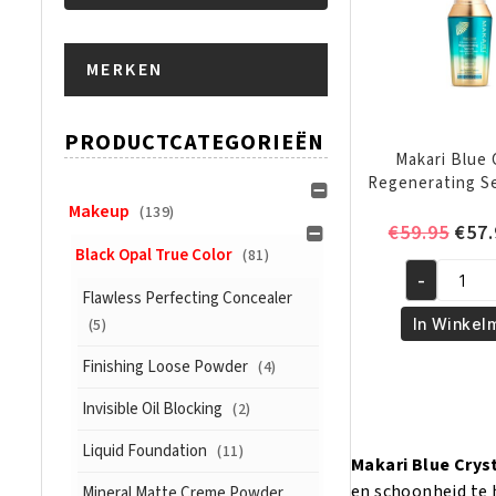
Min.
Max.
MERKEN
prijs
prijs
PRODUCTCATEGORIEËN
Makari Blue 
Regenerating S
Makeup
(139)
Oors
€
59.95
€
57.
Black Opal True Color
(81)
prijs
-
was:
Makari
Flawless Perfecting Concealer
€59.
Blue
(5)
In Winkel
Crystal
Finishing Loose Powder
(4)
Regenerati
Serum
Invisible Oil Blocking
(2)
1.7oz
aantal
Liquid Foundation
(11)
Makari Blue Cryst
en schoonheid te 
Mineral Matte Creme Powder