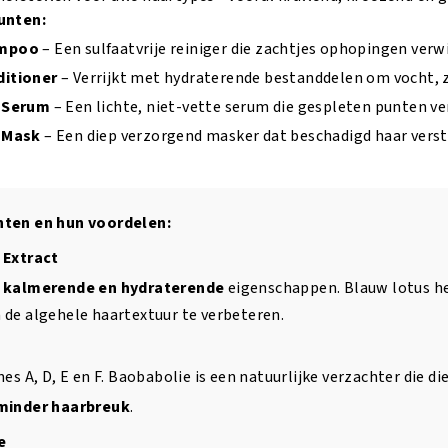
aantal
aa
unten:
ampoo
– Een sulfaatvrije reiniger die zachtjes ophopingen verw
ditioner
– Verrijkt met hydraterende bestanddelen om vocht, 
r Serum
– Een lichte, niet-vette serum die gespleten punten ve
r Mask
– Een diep verzorgend masker dat beschadigd haar verste
nten en hun voordelen:
 Extract
n
kalmerende en hydraterende
eigenschappen. Blauw lotus h
 de algehele haartextuur te verbeteren.
nes A, D, E en F. Baobabolie is een natuurlijke verzachter die d
minder haarbreuk
.
e