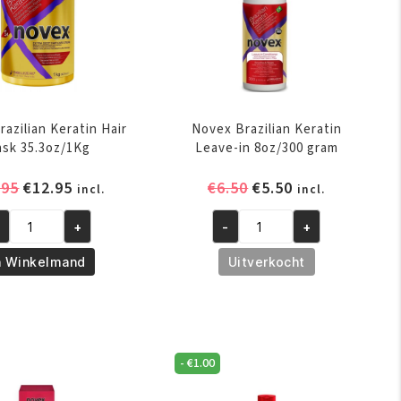
azilian Keratin Hair
Novex Brazilian Keratin
sk 35.3oz/1Kg
Leave-in 8oz/300 gram
Oorspronkelijke
Huidige
Oorspronkelijke
Huidige
.95
€
12.95
€
6.50
€
5.50
incl.
incl.
prijs
prijs
prijs
prijs
+
-
+
was:
is:
was:
is:
vex
Novex
€14.95.
€12.95.
€6.50.
€5.50.
azilian
Brazilian
n Winkelmand
Uitverkocht
ratin
Keratin
ir
Leave-
sk
in
.3oz/1Kg
8oz/300
-
€
1.00
ntal
gram
aantal