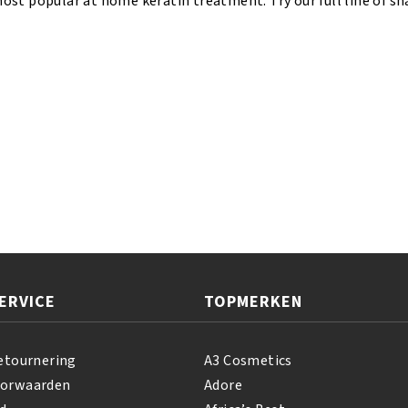
most popular at home keratin treatment. Try our full line of s
3.4oz/100ml
aantal
ERVICE
TOPMERKEN
etournering
A3 Cosmetics
oorwaarden
Adore