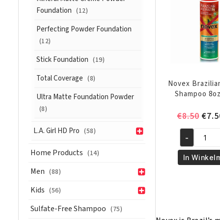
Foundation
(12)
Perfecting Powder Foundation
(12)
Stick Foundation
(19)
Total Coverage
(8)
Novex Brazilia
Shampoo 8oz
Ultra Matte Foundation Powder
(8)
Oors
€
8.50
€
7.5
prijs
L.A. Girl HD Pro
(58)
was:
-
Novex
€8.5
Home Products
(14)
Brazilian
In Winkel
Keratin
Men
(88)
Shampoo
8oz/300ml
Kids
(56)
aantal
Sulfate-Free Shampoo
(75)