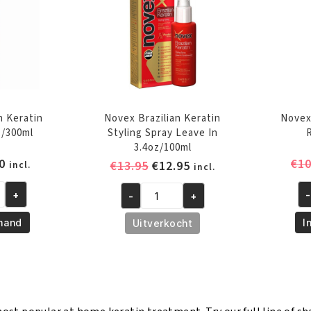
n Keratin
Novex Brazilian Keratin
Novex 
/300ml
Styling Spray Leave In
3.4oz/100ml
pronkelijke
Huidige
0
€
10
Oorspronkelijke
Huidige
€
13.95
€
12.95
incl.
incl.
prijs
prijs
prijs
is:
+
-
-
+
was:
is:
No
Novex
0.
€7.50.
€13.95.
€12.95.
Br
Brazilian
mand
I
Uitverkocht
Ke
Keratin
Re
Styling
80
Spray
aa
Leave
In