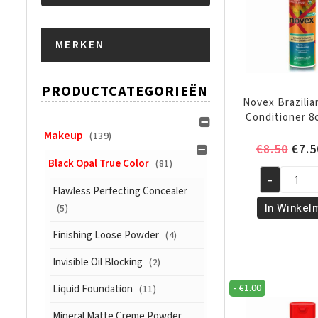
Min.
Max.
MERKEN
prijs
prijs
PRODUCTCATEGORIEËN
Novex Brazilia
Conditioner 8
Makeup
(139)
Oors
€
8.50
€
7.5
Black Opal True Color
(81)
prijs
-
was:
Novex
Flawless Perfecting Concealer
€8.5
Brazilian
(5)
In Winkel
Keratin
Finishing Loose Powder
(4)
Conditione
8oz/300ml
Invisible Oil Blocking
(2)
aantal
-
€
1.00
Liquid Foundation
(11)
Mineral Matte Creme Powder