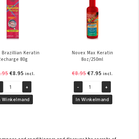
Brazillian Keratin
Novex Max Keratin
Recharge 80g
8oz/250ml
Oorspronkelijke
Huidige
Oorspronkelijke
Huidige
.95
€
8.95
€
8.95
€
7.95
incl.
incl.
prijs
prijs
prijs
prijs
was:
is:
was:
is:
+
-
+
vex
Novex
€10.95.
€8.95.
€8.95.
€7.95.
azillian
Max
n Winkelmand
In Winkelmand
ratin
Keratin
charge
8oz/250ml
g
aantal
ntal