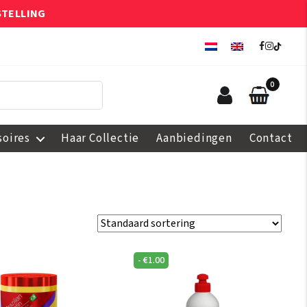
STELLING
0
soires
Haar Collectie
Aanbiedingen
Contact
-
€
1.00