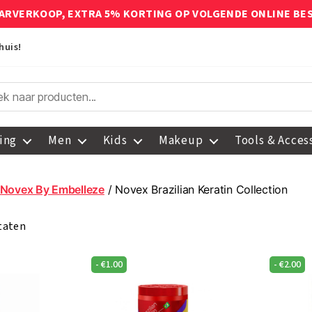
ARVERKOOP, EXTRA 5% KORTING OP VOLGENDE ONLINE BE
huis!
ing
Men
Kids
Makeup
Tools & Acces
Novex By Embelleze
/ Novex Brazilian Keratin Collection
ltaten
-
€
1.00
-
€
2.00