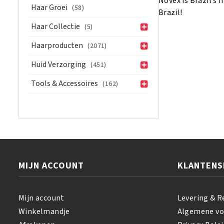
Novex is Brazil’s 
Haar Groei
(58)
Brazil!
Haar Collectie
(5)
Haarproducten
(2071)
Huid Verzorging
(451)
Tools & Accessoires
(162)
MIJN ACCOUNT
KLANTENS
Mijn account
Levering & R
Winkelmandje
Algemene v