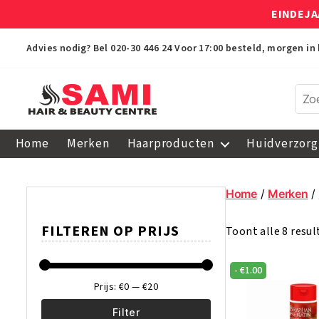
EINDEJA
Advies nodig? Bel
020-30 446 24
Voor 17:00 besteld, morgen in 
Sami
Afro
Home
Merken
Haarproducten
Huidverzorg
Hair
&
Beauty
Home
/
Merken
/
Centre
FILTEREN OP PRIJS
Toont alle 8 resu
-
€
1.00
Prijs:
€0
—
€20
Filter