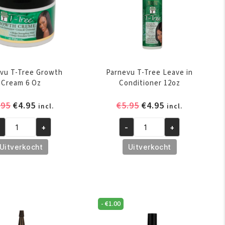
vu T-Tree Growth
Parnevu T-Tree Leave in
Cream 6 Oz
Conditioner 12oz
Oorspronkelijke
Huidige
Oorspronkelijke
Huidige
.95
€
4.95
€
5.95
€
4.95
incl.
incl.
prijs
prijs
prijs
prijs
+
-
+
was:
is:
was:
is:
rnevu
Parnevu
€5.95.
€4.95.
€5.95.
€4.95.
T-
Uitverkocht
Uitverkocht
ee
Tree
owth
Leave
eam
in
Conditioner
-
€
1.00
z
12oz
ntal
aantal