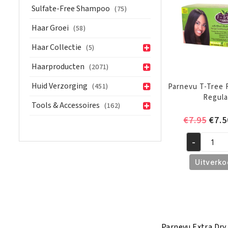
Sulfate-Free Shampoo
(75)
Haar Groei
(58)
Haar Collectie
(5)
Haarproducten
(2071)
Huid Verzorging
(451)
Parnevu T-Tree 
Regula
Tools & Accessoires
(162)
Oors
€
7.95
€
7.5
prijs
-
was:
Parnevu
€7.9
T-
Uitverko
Tree
Relaxer
Kit
Regular
aantal
Parnevu Extra Dry 