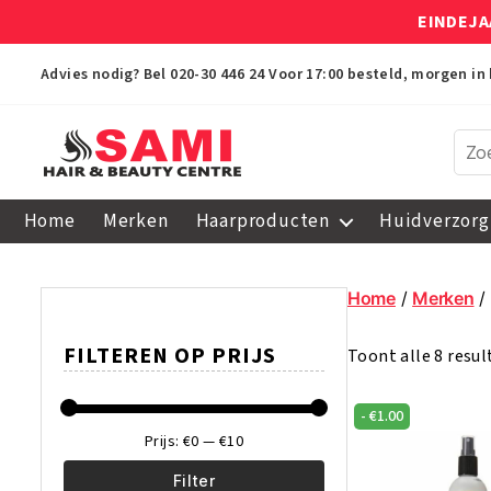
EINDEJA
Advies nodig? Bel
020-30 446 24
Voor 17:00 besteld, morgen in 
Sami
Afro
Home
Merken
Haarproducten
Huidverzorg
Hair
&
Beauty
Home
/
Merken
/
Centre
FILTEREN OP PRIJS
Toont alle 8 resu
-
€
1.00
Prijs:
€0
—
€10
Filter