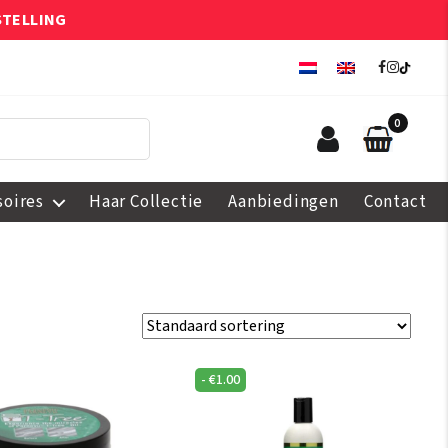
STELLING
0
soires
Haar Collectie
Aanbiedingen
Contact
-
€
1.00