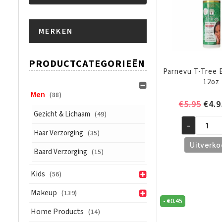
Min.
Max.
MERKEN
prijs
prijs
PRODUCTCATEGORIEËN
Parnevu T-Tree 
12oz
Men
(88)
Oors
€
5.95
€
4.9
Gezicht & Lichaam
(49)
prijs
-
was:
Parnevu
Haar Verzorging
(35)
€5.9
T-
Uitverko
Baard Verzorging
(15)
Tree
Braid
Kids
(56)
Spray
12oz
Makeup
(139)
-
€
0.45
aantal
Home Products
(14)