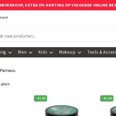
ARVERKOOP, EXTRA 5% KORTING OP VOLGENDE ONLINE BE
huis!
ing
Men
Kids
Makeup
Tools & Acces
 Parnevu
ltaten
-
€
1.00
-
€
1.00