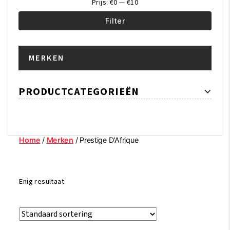
Prijs:
€0
—
€10
Filter
Min.
Max.
MERKEN
prijs
prijs
PRODUCTCATEGORIEËN
Home
/
Merken
/ Prestige D'Afrique
Enig resultaat