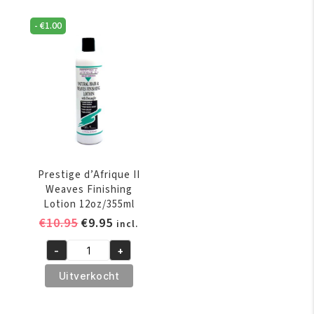
-
€
1.00
Prestige d’Afrique II
Weaves Finishing
Lotion 12oz/355ml
Oorspronkelijke
Huidige
€
10.95
€
9.95
incl.
prijs
prijs
-
+
was:
is:
Prestige
€10.95.
€9.95.
d'Afrique
Uitverkocht
II
Weaves