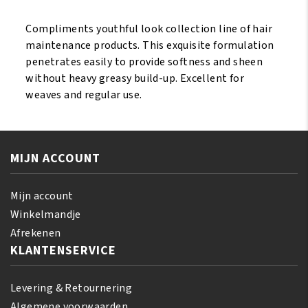
Finishing
Lotion
Compliments youthful look collection line of hair
12oz/355ml
maintenance products. This exquisite formulation
aantal
penetrates easily to provide softness and sheen
without heavy greasy build-up. Excellent for
weaves and regular use.
MIJN ACCOUNT
Mijn account
Winkelmandje
Afrekenen
KLANTENSERVICE
Levering & Retournering
Algemene voorwaarden