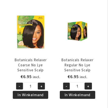
Botanicals Relaxer
Botanicals Relaxer
Coarse No Lye
Regular No Lye
Sensitive Scalp
Sensitive Scalp
€
6.95
€
6.95
incl.
incl.
-
+
-
+
Botanicals
Botanicals
Relaxer
Relaxer
In Winkelmand
In Winkelmand
Coarse
Regular
No
No