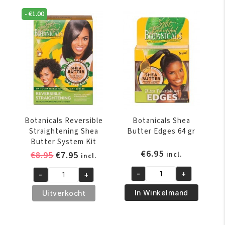
Lye
Lye
-
€
1.00
Sensitive
Sensitive
Scalp
Scalp
aantal
aantal
Botanicals Reversible
Botanicals Shea
Straightening Shea
Butter Edges 64 gr
Butter System Kit
€
6.95
Oorspronkelijke
Huidige
€
8.95
€
7.95
incl.
incl.
prijs
prijs
-
+
-
+
was:
is:
Botanicals
Botanicals
€8.95.
€7.95.
Shea
Reversible
In Winkelmand
Uitverkocht
Butter
Straightening
Edges
Shea