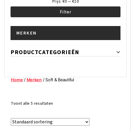
Prijs:
€0
—
€10
Filter
Min.
Max.
MERKEN
prijs
prijs
PRODUCTCATEGORIEËN
Home
/
Merken
/ Soft & Beautiful
Toont alle 5 resultaten