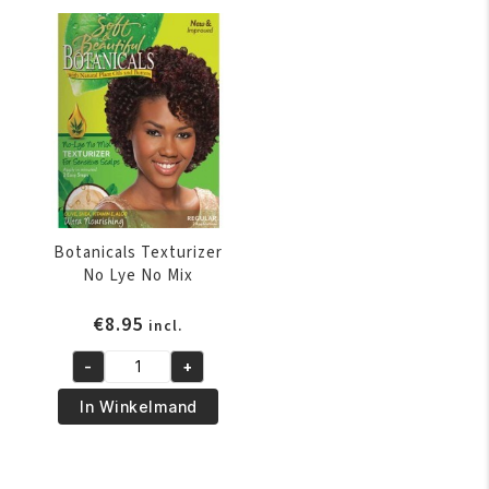
64
Butter
gr
System
aantal
Kit
aantal
Botanicals Texturizer
No Lye No Mix
€
8.95
incl.
-
+
Botanicals
Texturizer
In Winkelmand
No
Lye
No