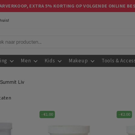
ARVERKOOP, EXTRA 5% KORTING OP VOLGENDE ONLINE BE
huis!
ing
Men
Kids
Makeup
Tools & Acces
 Summit Liv
ltaten
-
€
1.00
-
€
2.00