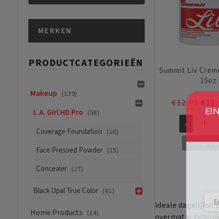
Min.
Max.
MERKEN
prijs
prijs
PRODUCTCATEGORIEËN
Summit Liv Crem
15oz
Makeup
(139)
Oors
€
12.95
€
11.
EIND
L.A. Girl HD Pro
(58)
prijs
-
was:
Summit
Coverage Foundation
(16)
€12.
Liv
Uitverko
Face Pressed Powder
(15)
Creme
Hairdress
Concealer
(27)
15oz
aantal
Black Opal True Color
(81)
Ideale dagelijkse
Home Products
(14)
overmatig gebruik