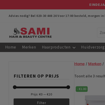
EINDEJA
Advies nodig? Bel
020-30 446 24
Voor 17:00 besteld, morgen in 
Sami
Afro
Home
Merken
Haarproducten
Huidverzorg
Hair
&
Beauty
Home
/
Merken
/
Centre
FILTEREN OP PRIJS
Toont alle 3 resu
-
€
1.00
Prijs:
€0
—
€20
Filter