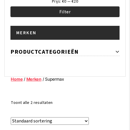
Prijs:
€0
—
€20
Filter
Min.
Max.
MERKEN
prijs
prijs
PRODUCTCATEGORIEËN
Home
/
Merken
/ Supermax
Toont alle 2 resultaten