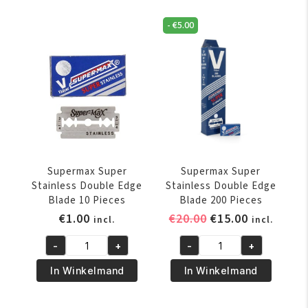
-
€
5.00
Supermax Super
Supermax Super
Stainless Double Edge
Stainless Double Edge
Blade 10 Pieces
Blade 200 Pieces
Oorspronkelijke
Huidige
€
1.00
€
20.00
€
15.00
incl.
incl.
prijs
prijs
-
+
-
+
was:
is:
Supermax
Supermax
€20.00.
€15.00.
Super
Super
In Winkelmand
In Winkelmand
Stainless
Stainless
Double
Double