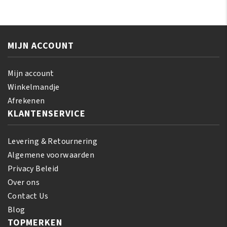
Edge
Edge
Blade
Blade
10
200
Pieces
Pieces
MIJN ACCOUNT
aantal
aantal
Mijn account
Winkelmandje
Afrekenen
KLANTENSERVICE
Levering & Retournering
Algemene voorwaarden
Privacy Beleid
Over ons
Contact Us
Blog
TOPMERKEN