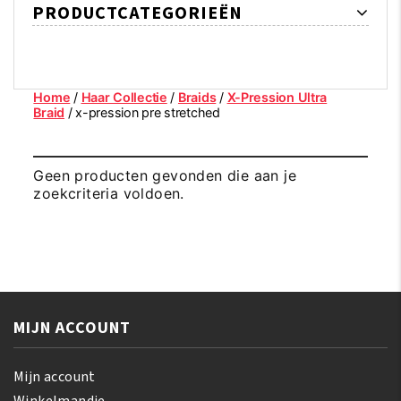
PRODUCTCATEGORIEËN
Home
/
Haar Collectie
/
Braids
/
X-Pression Ultra
Braid
/ x-pression pre stretched
Geen producten gevonden die aan je
zoekcriteria voldoen.
MIJN ACCOUNT
Mijn account