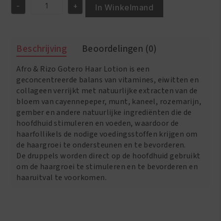
-
+
€14.95.
€12.95.
In Winkelmand
Afro
&
Rizo
Gotero
Beschrijving
Beoordelingen (0)
Natural
Grow
Afro & Rizo Gotero Haar Lotion is een
4
oz
geconcentreerde balans van vitamines, eiwitten en
aantal
collageen verrijkt met natuurlijke extracten van de
bloem van cayennepeper, munt, kaneel, rozemarijn,
gember en andere natuurlijke ingrediënten die de
hoofdhuid stimuleren en voeden, waardoor de
haarfollikels de nodige voedingsstoffen krijgen om
de haargroei te ondersteunen en te bevorderen.
De druppels worden direct op de hoofdhuid gebruikt
om de haargroei te stimuleren en te bevorderen en
haaruitval te voorkomen.