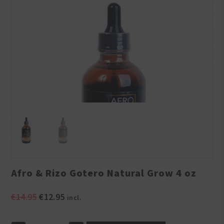
Afro & Rizo Gotero Natural Grow 4 oz
Oorspronkelijke
Huidige
€
14.95
€
12.95
incl.
prijs
prijs
was:
is: