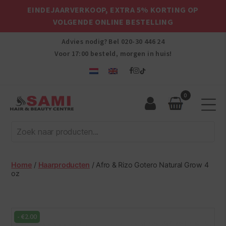
EINDEJAARVERKOOP, EXTRA 5% KORTING OP
VOLGENDE ONLINE BESTELLING
Advies nodig? Bel
020-30 446 24
Voor 17:00 besteld, morgen in huis!
0
Sami
Afro
Hair
&
Beauty
Home
/
Haarproducten
/ Afro & Rizo Gotero Natural Grow 4
Centre
oz
-
€
2.00