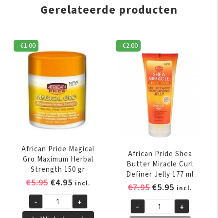
Gerelateerde producten
-
€
1.00
-
€
2.00
African Pride Magical
African Pride Shea
Gro Maximum Herbal
Butter Miracle Curl
Strength 150 gr
Definer Jelly 177 ml
Oorspronkelijke
Huidige
€
5.95
€
4.95
incl.
Oorspronkelijk
Huidige
€
7.95
€
5.95
incl.
prijs
prijs
prijs
prijs
-
+
was:
is:
African
-
+
was:
is:
African
€5.95.
€4.95.