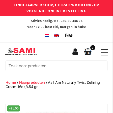
EINDEJAARVERKOOP, EXTRA 5% KORTING OP
VOLGENDE ONLINE BESTELLING
Advies nodig? Bel
020-30 446 24
Voor 17:00 besteld, morgen in huis!
0
Sami
Afro
Hair
&
Beauty
Home
/
Haarproducten
/ As I Am Naturally Twist Defining
Centre
Cream 16oz/454 gr
-
€
1.00