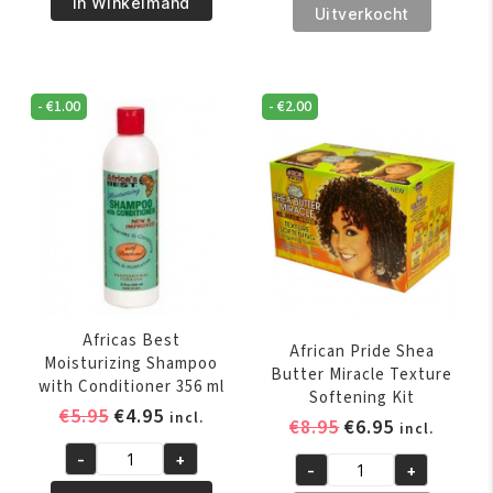
Pride
In Winkelmand
€7.95.
€5.95.
Pride
Uitverkocht
Magical
Shea
Gro
Butter
Maximum
Miracle
Herbal
-
€
1.00
-
€
2.00
Curl
Strength
Definer
150
Jelly
gr
177
aantal
ml
aantal
Africas Best
African Pride Shea
Moisturizing Shampoo
Butter Miracle Texture
with Conditioner 356 ml
Softening Kit
Oorspronkelijke
Huidige
€
5.95
€
4.95
incl.
Oorspronkelijk
Huidige
€
8.95
€
6.95
incl.
prijs
prijs
prijs
prijs
-
+
was:
is:
Africas
-
+
was:
is:
African