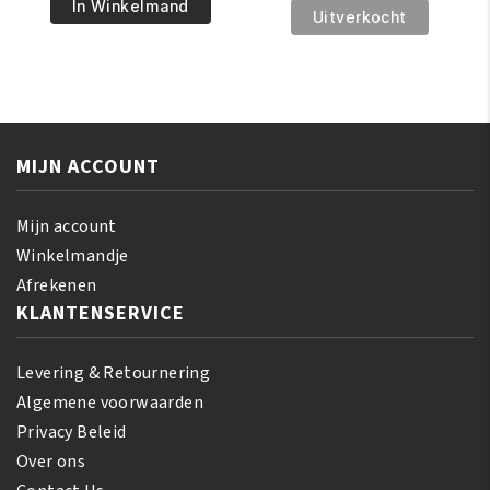
€5.95.
€4.95.
Best
In Winkelmand
€8.95.
€6.95.
Pride
Uitverkocht
Moisturizing
Shea
Shampoo
Butter
with
Miracle
Conditioner
Texture
356
Softening
ml
MIJN ACCOUNT
Kit
aantal
aantal
Mijn account
Winkelmandje
Afrekenen
KLANTENSERVICE
Levering & Retournering
Algemene voorwaarden
Privacy Beleid
Over ons