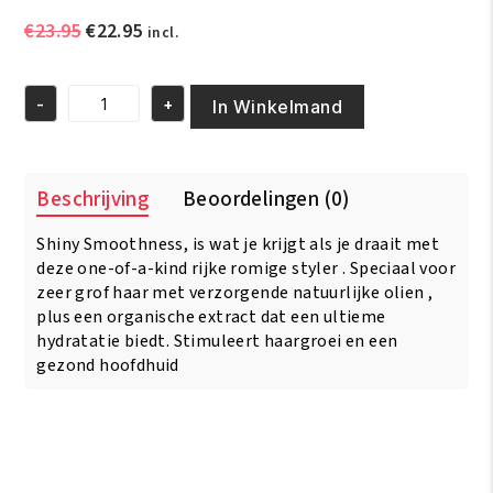
Oorspronkelijke
Huidige
€
23.95
€
22.95
incl.
prijs
prijs
was:
is:
-
+
€23.95.
€22.95.
In Winkelmand
As
I
Am
Naturally
Beschrijving
Beoordelingen (0)
Twist
Defining
Shiny Smoothness, is wat je krijgt als je draait met
Cream
16oz/454
deze one-of-a-kind rijke romige styler . Speciaal voor
gr
zeer grof haar met verzorgende natuurlijke olien ,
aantal
plus een organische extract dat een ultieme
hydratatie biedt. Stimuleert haargroei en een
gezond hoofdhuid