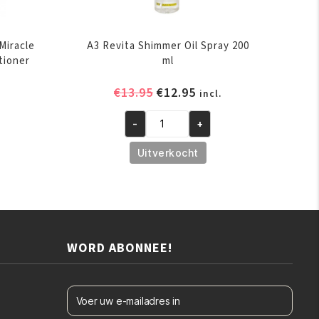
Miracle
A3 Revita Shimmer Oil Spray 200
tioner
ml
Oorspronkelijke
Huidige
€
13.95
€
12.95
elijke
ige
incl.
prijs
prijs
was:
is:
-
+
A3
€13.95.
€12.95.
.
Revita
Uitverkocht
Shimmer
Oil
Spray
200
ml
WORD ABONNEE!
aantal