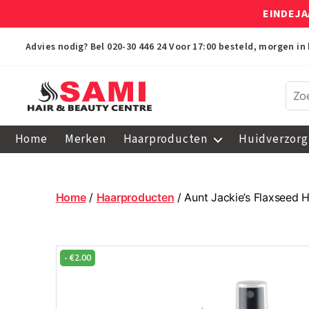
EINDEJA
Advies nodig? Bel
020-30 446 24
Voor 17:00 besteld, morgen in 
Sami
Afro
Home
Merken
Haarproducten
Huidverzorg
Hair
&
Beauty
Centre
Home
/
Haarproducten
/ Aunt Jackie’s Flaxseed H
-
€
2.00