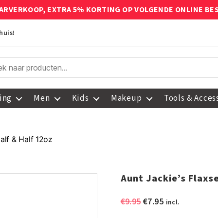
ARVERKOOP, EXTRA 5% KORTING OP VOLGENDE ONLINE BE
huis!
ing
Men
Kids
Makeup
Tools & Acces
alf & Half 12oz
Aunt Jackie’s Flaxs
Oorspronkelijke
Huidige
€
9.95
€
7.95
incl.
prijs
prijs