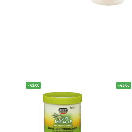
-
€
2.00
-
€
1.00