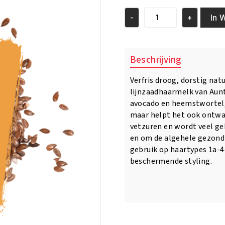
was:
is:
€9.95.
€7.95.
In 
-
+
Aunt
Jackie's
Flaxseed
Half
Beschrijving
&
Half
Verfris droog, dorstig nat
12oz
lijnzaadhaarmelk van Aun
aantal
avocado en heemstwortel, 
maar helpt het ook ontwar
vetzuren en wordt veel g
en om de algehele gezondh
gebruik op haartypes 1a-4
beschermende styling.