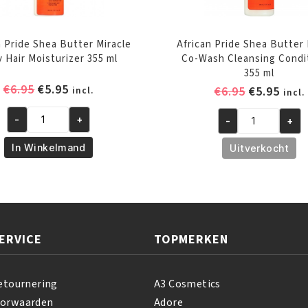
n Pride Shea Butter Miracle
African Pride Shea Butter 
y Hair Moisturizer 355 ml
Co-Wash Cleansing Condi
355 ml
Oorspronkelijke
Huidige
€
6.95
€
5.95
Oorspronk
Huid
€
6.95
€
5.95
incl.
incl.
prijs
prijs
prijs
prijs
was:
is:
-
+
-
+
was:
is:
African
African
€6.95.
€5.95.
€6.95.
€5.95
Pride
Pride
In Winkelmand
Uitverkocht
Shea
Shea
Butter
Butter
Miracle
Miracle
Silky
Co-
Hair
Wash
ERVICE
TOPMERKEN
Moisturizer
Cleansing
355
Conditioner
ml
355
etournering
A3 Cosmetics
aantal
ml
oorwaarden
Adore