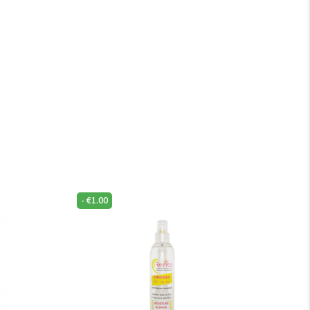
-
€
1.00