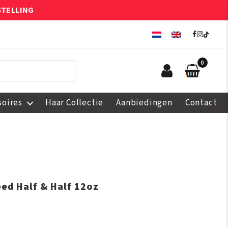
STELLING
0
soires
Haar Collectie
Aanbiedingen
Contact
eed Half & Half 12oz