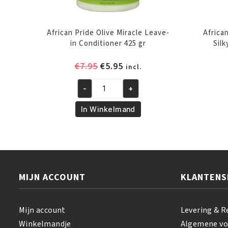
African Pride Olive Miracle Leave-
Africa
in Conditioner 425 gr
Silk
Oorspronkelijke
Huidige
€
7.95
€
5.95
incl.
prijs
prijs
was:
is:
-
+
African
€7.95.
€5.95.
Pride
In Winkelmand
Olive
Miracle
Leave-
in
Conditioner
MIJN ACCOUNT
KLANTENS
425
gr
aantal
Mijn account
Levering & R
Winkelmandje
Algemene v