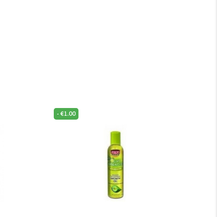
-
€
1.00