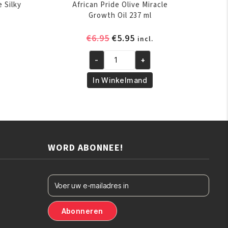
e Silky
African Pride Olive Miracle
r
Growth Oil 237 ml
elijke
ige
Oorspronkelijke
Huidige
€
6.95
€
5.95
incl.
prijs
prijs
-
+
was:
is:
African
.
€6.95.
€5.95.
Pride
In Winkelmand
Olive
Miracle
Growth
Oil
237
WORD ABONNEE!
ml
aantal