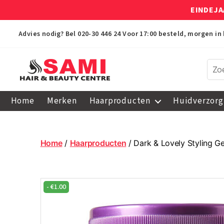
EINDEJA
Advies nodig? Bel
020-30 446 24
Voor 17:00 besteld, morgen in 
Sami
Afro
Home
Merken
Haarproducten
Huidverzorg
Hair
&
Beauty
Centre
Home
/
Haarproducten
/ Dark & Lovely Styling G
-
€
1.00