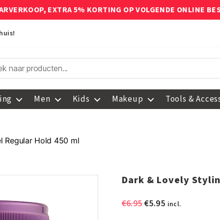
ARVERKOOP, EXTRA 5% KORTING OP VOLGENDE ONLINE BE
huis!
ing
Men
Kids
Makeup
Tools & Acces
el Regular Hold 450 ml
Dark & Lovely Styli
Oorspronkelijke
Huidige
€
6.95
€
5.95
incl.
prijs
prijs