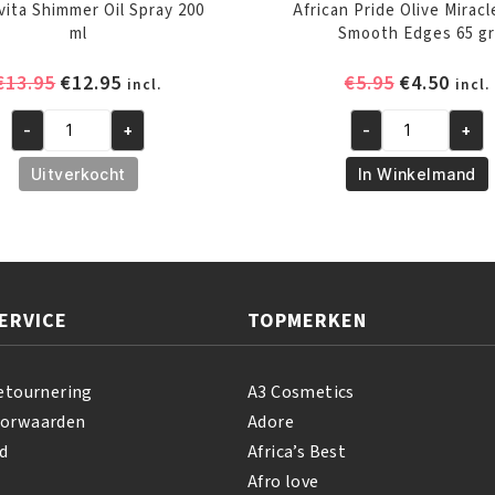
vita Shimmer Oil Spray 200
African Pride Olive Miracl
ml
Smooth Edges 65 g
Oorspronkelijke
Huidige
Oorspronk
Huid
€
13.95
€
12.95
€
5.95
€
4.50
incl.
incl.
prijs
prijs
prijs
prijs
-
+
-
+
was:
is:
was:
is:
A3
African
€13.95.
€12.95.
€5.95.
€4.50
Revita
Pride
Uitverkocht
In Winkelmand
Shimmer
Olive
Oil
Miracle
Spray
Silky
200
Smooth
ml
Edges
ERVICE
TOPMERKEN
aantal
65
gr
aantal
etournering
A3 Cosmetics
oorwaarden
Adore
d
Africa’s Best
Afro love