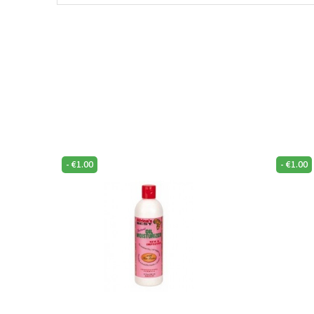
-
€
1.00
-
€
1.00