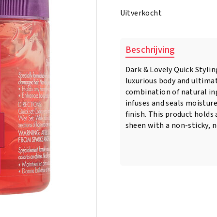
was:
is:
Uitverkocht
€6.95.
€5.95.
Beschrijving
Dark & Lovely Quick Stylin
luxurious body and ultimat
combination of natural i
infuses and seals moisture 
finish. This product holds
sheen with a non-sticky, no