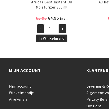
Africas Best Instant Oil
A3 Re
Moisturizer 356 ml
Oorspronkelijke
Huidige
€
5.95
€
4.95
incl.
prijs
prijs
-
+
was:
is:
Africas
€5.95.
€4.95.
Best
In Winkelmand
Instant
Oil
Moisturizer
356
ml
MIJN ACCOUNT
KLANTENS
aantal
Mijn account
Levering & R
Winkelmandje
Algemene v
Afrekenen
Privacy Belei
Over ons