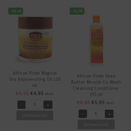
Rejuvenating
Miracle
Herbal
-
€
1.00
-
€
1.00
Silky
Formula
Hair
150
Moisturizer
gr
355
aantal
ml
aantal
African Pride Magical
African Pride Shea
Gro Rejuvenating Oil 150
Butter Miracle Co-Wash
ml
Cleansing Conditioner
Oorspronkelijke
Huidige
€
5.95
€
4.95
incl.
355 ml
prijs
prijs
Oorspronkelijk
Huidige
€
6.95
€
5.95
incl.
-
+
was:
is:
African
prijs
prijs
€5.95.
€4.95.
-
+
Pride
was:
is:
Uitverkocht
African
Magical
€6.95.
€5.95.
Pride
Uitverkocht
Gro
Shea