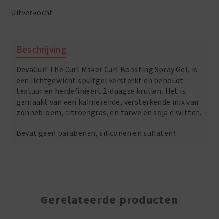
was:
is:
Uitverkocht
€28.50.
€27.50.
Beschrijving
DevaCurl The Curl Maker Curl Boosting Spray Gel, is
een lichtgewicht spuitgel versterkt en behoudt
textuur en herdefinieert 2-daagse krullen. Het is
gemaakt van een kalmerende, versterkende mix van
zonnebloem, citroengras, en tarwe en soja eiwitten.
Bevat geen parabenen, siliconen en sulfaten!
Gerelateerde producten