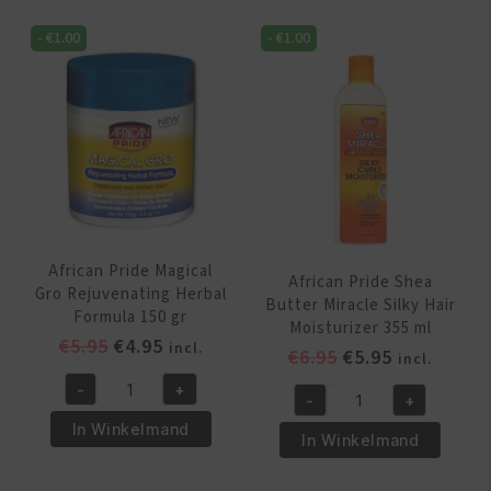
-
€
1.00
-
€
1.00
African Pride Magical
African Pride Shea
Gro Rejuvenating Herbal
Butter Miracle Silky Hair
Formula 150 gr
Moisturizer 355 ml
Oorspronkelijke
Huidige
€
5.95
€
4.95
incl.
Oorspronkelijk
Huidige
€
6.95
€
5.95
incl.
prijs
prijs
prijs
prijs
-
+
was:
is:
African
-
+
was:
is:
African
€5.95.
€4.95.
Pride
In Winkelmand
€6.95.
€5.95.
Pride
In Winkelmand
Magical
Shea
Gro
Butter