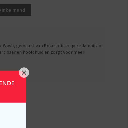
Winkelmand
 Co-Wash, gemaakt van Kokosolie en pure Jamaican
eert haar en hoofdhuid en zorgt voor meer
GENDE