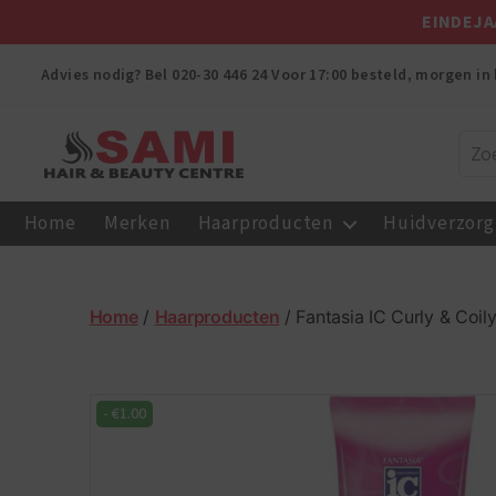
EINDEJA
Advies nodig? Bel
020-30 446 24
Voor 17:00 besteld, morgen in 
Sami
Afro
Home
Merken
Haarproducten
Huidverzorg
Hair
&
Beauty
Centre
Home
/
Haarproducten
/ Fantasia IC Curly & Coi
-
€
1.00