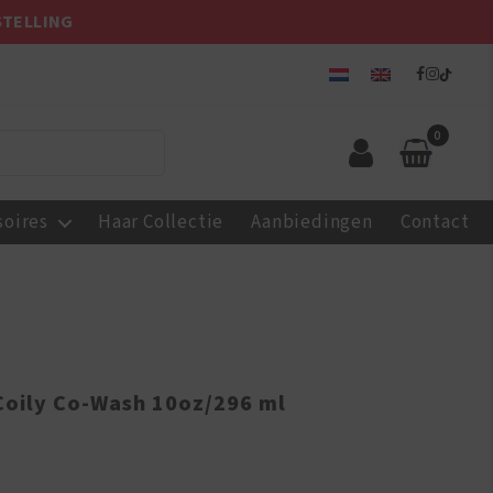
STELLING
0
soires
Haar Collectie
Aanbiedingen
Contact
 Coily Co-Wash 10oz/296 ml