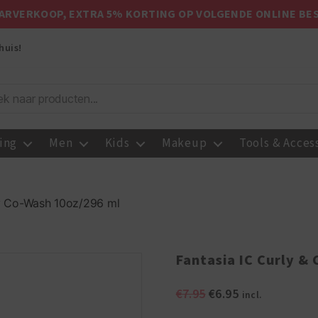
ARVERKOOP, EXTRA 5% KORTING OP VOLGENDE ONLINE BE
huis!
ing
Men
Kids
Makeup
Tools & Acces
ly Co-Wash 10oz/296 ml
Fantasia IC Curly &
Oorspronkelijke
Huidige
€
7.95
€
6.95
incl.
prijs
prijs