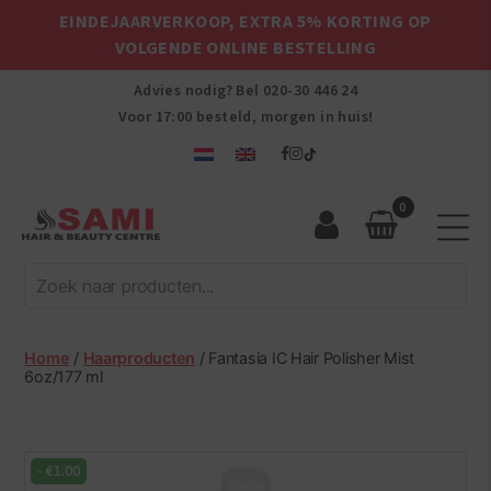
EINDEJAARVERKOOP, EXTRA 5% KORTING OP
VOLGENDE ONLINE BESTELLING
Advies nodig? Bel
020-30 446 24
Voor 17:00 besteld, morgen in huis!
0
Sami
Afro
Hair
&
Beauty
Home
/
Haarproducten
/ Fantasia IC Hair Polisher Mist
Centre
6oz/177 ml
-
€
1.00