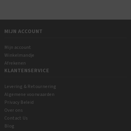
Oil
Butter
Spray
Miracle
200
Buttery
ml
Creme
aantal
MIJN ACCOUNT
170
gr
aantal
Mijn account
Winkelmandje
Afrekenen
KLANTENSERVICE
Levering & Retournering
Algemene voorwaarden
Privacy Beleid
Over ons
Contact Us
Blog