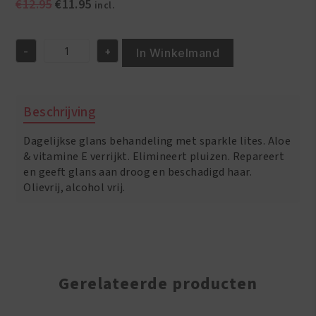
Oorspronkelijke
Huidige
€
12.95
€
11.95
incl.
prijs
prijs
was:
is:
-
+
€12.95.
€11.95.
In Winkelmand
Fantasia
IC
Hair
Polisher
Beschrijving
Mist
6oz/177
Dagelijkse glans behandeling met sparkle lites. Aloe
ml
aantal
& vitamine E verrijkt. Elimineert pluizen. Repareert
en geeft glans aan droog en beschadigd haar.
Olievrij, alcohol vrij.
Gerelateerde producten