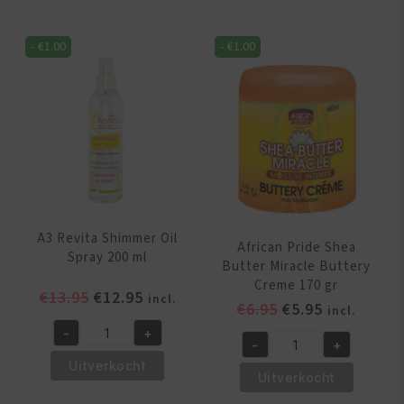
Miracle
Miracle
Texture
Anti-
-
€
1.00
-
€
1.00
Softening
Breakage
Kit
Strengthening
aantal
Treatment
170
gr
aantal
A3 Revita Shimmer Oil
African Pride Shea
Spray 200 ml
Butter Miracle Buttery
Creme 170 gr
Oorspronkelijke
Huidige
€
13.95
€
12.95
incl.
Oorspronkelijk
Huidige
€
6.95
€
5.95
incl.
prijs
prijs
prijs
prijs
-
+
was:
is:
A3
-
+
was:
is:
African
€13.95.
€12.95.
Revita
Uitverkocht
€6.95.
€5.95.
Pride
Uitverkocht
Shimmer
Shea