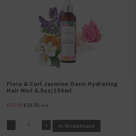
Flora & Curl Jasmine Oasis Hydrating
Hair Mist 8.5oz/250ml
Oorspronkelijke
Huidige
€
19.95
€
18.95
incl.
prijs
prijs
was:
is:
-
+
€19.95.
€18.95.
In Winkelmand
Flora
&