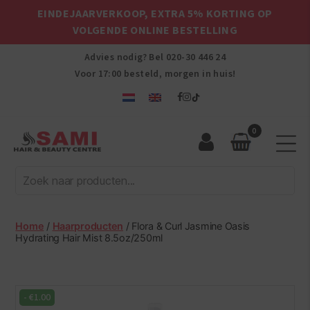
EINDEJAARVERKOOP, EXTRA 5% KORTING OP
VOLGENDE ONLINE BESTELLING
Advies nodig? Bel
020-30 446 24
Voor 17:00 besteld, morgen in huis!
0
Sami
Afro
Hair
&
Beauty
Home
/
Haarproducten
/ Flora & Curl Jasmine Oasis
Centre
Hydrating Hair Mist 8.5oz/250ml
-
€
1.00