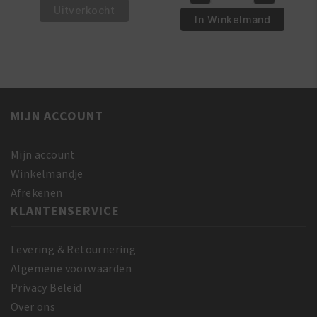
African
€16.95.
€14.95.
Revita
Uitverkocht
€6.95.
€5.50.
Pride
In Winkelmand
Hair
Olive
Growth
Miracle
Stimulator
2
200
-
ml
IN-
aantal
MIJN ACCOUNT
1
Shampoo
&
Mijn account
Conditioner
Winkelmandje
355
Afrekenen
ml
KLANTENSERVICE
aantal
Levering & Retournering
Algemene voorwaarden
Privacy Beleid
Over ons