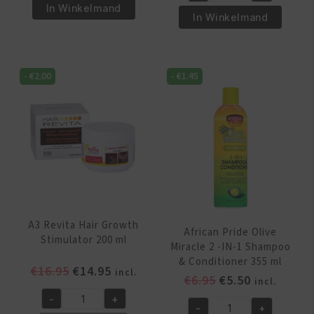
€5.95.
€4.95.
Best
In Winkelmand
€6.95.
€5.95.
Pride
In Winkelmand
Instant
Shea
Oil
Butter
Moisturizer
Miracle
356
-
€
2.00
-
€
1.45
Bouncy
ml
Curls
aantal
Pudding
425
GR
aantal
A3 Revita Hair Growth
African Pride Olive
Stimulator 200 ml
Miracle 2 -IN-1 Shampoo
& Conditioner 355 ml
Oorspronkelijke
Huidige
€
16.95
€
14.95
incl.
Oorspronkelijk
Huidige
€
6.95
€
5.50
incl.
prijs
prijs
prijs
prijs
-
+
was:
is:
A3
-
+
was:
is: