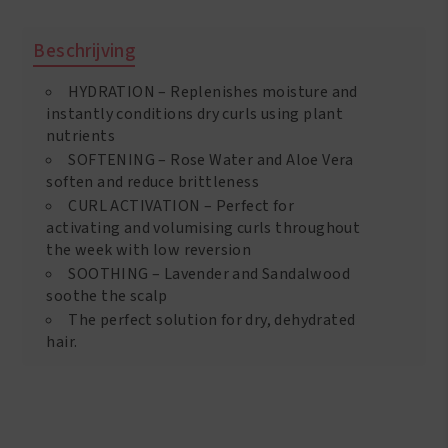
Curl
Jasmine
Beschrijving
Oasis
Hydrating
HYDRATION – Replenishes moisture and
Hair
Mist
instantly conditions dry curls using plant
8.5oz/250ml
nutrients
aantal
SOFTENING – Rose Water and Aloe Vera
soften and reduce brittleness
CURL ACTIVATION – Perfect for
activating and volumising curls throughout
the week with low reversion
SOOTHING – Lavender and Sandalwood
soothe the scalp
The perfect solution for dry, dehydrated
hair.