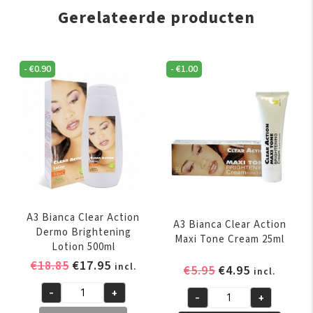
Gerelateerde producten
-
€
0.90
-
€
1.00
A3 Bianca Clear Action
A3 Bianca Clear Action
Dermo Brightening
Maxi Tone Cream 25ml
Lotion 500ml
Oorspronkelijke
Huidige
€
18.85
€
17.95
incl.
Oorspronkelijk
Huidige
€
5.95
€
4.95
incl.
prijs
prijs
prijs
prijs
-
+
was:
is:
-
+
A3
was:
is:
A3