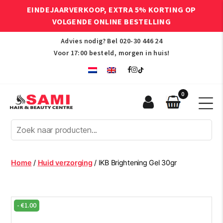
EINDEJAARVERKOOP, EXTRA 5% KORTING OP
VOLGENDE ONLINE BESTELLING
Advies nodig? Bel
020-30 446 24
Voor 17:00 besteld, morgen in huis!
0
Sami
Afro
Hair
&
Beauty
Home
/
Huid verzorging
/ IKB Brightening Gel 30gr
Centre
-
€
1.00