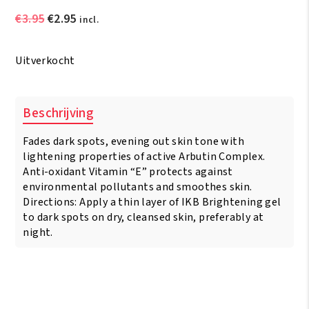
Oorspronkelijke
Huidige
€
3.95
€
2.95
incl.
prijs
prijs
was:
is:
Uitverkocht
€3.95.
€2.95.
Beschrijving
Fades dark spots, evening out skin tone with
lightening properties of active Arbutin Complex.
Anti-oxidant Vitamin “E” protects against
environmental pollutants and smoothes skin.
Directions: Apply a thin layer of IKB Brightening gel
to dark spots on dry, cleansed skin, preferably at
night.