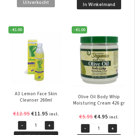
€18.85.
€17.95.
Bianca
€5.95.
€4.95.
Uitverkocht
Bianca
In Winkelmand
Clear
Clear
Action
Action
Dermo
Maxi
-
€
1.00
-
€
1.00
Brightening
Tone
Lotion
Cream
500ml
25ml
aantal
aantal
A3 Lemon Face Skin
Olive Oil Body Whip
Cleanser 260ml
Moisturing Cream 426 gr
Oorspronkelijke
Huidige
€
12.95
€
11.95
incl.
Oorspronkelijk
Huidige
€
5.95
€
4.95
incl.
prijs
prijs
prijs
prijs
-
+
was:
is:
A3
-
+
was:
is:
Olive