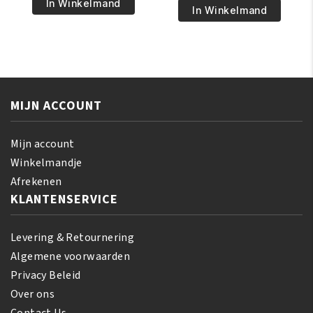
€12.95.
€11.95.
Lemon
In Winkelmand
€5.95.
€4.95.
Oil
In Winkelmand
Face
Body
Skin
Whip
Cleanser
Moisturing
260ml
Cream
aantal
426
MIJN ACCOUNT
gr
aantal
Mijn account
Winkelmandje
Afrekenen
KLANTENSERVICE
Levering & Retournering
Algemene voorwaarden
Privacy Beleid
Over ons
Contact Us