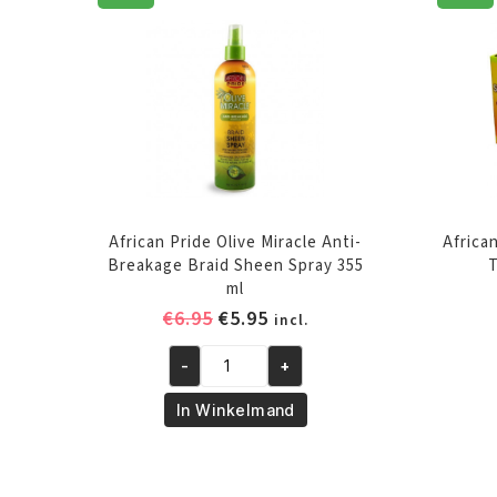
African Pride Olive Miracle Anti-
Africa
Breakage Braid Sheen Spray 355
T
ml
Oorspronkelijke
Huidige
€
6.95
€
5.95
incl.
prijs
prijs
-
+
was:
is:
African
€6.95.
€5.95.
Pride
In Winkelmand
Olive
Miracle
Anti-