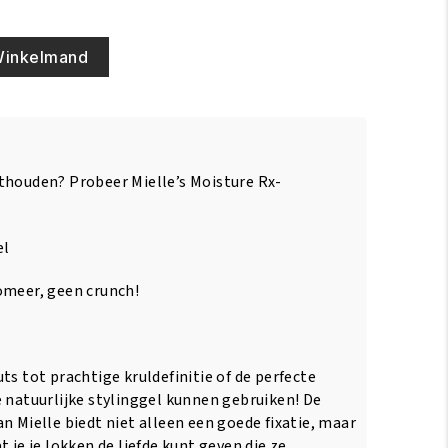
Winkelmand
thouden? Probeer Mielle’s Moisture Rx-
el
omeer, geen crunch!
ts tot prachtige kruldefinitie of de perfecte
e natuurlijke stylinggel kunnen gebruiken! De
n Mielle biedt niet alleen een goede fixatie, maar
 je je lokken de liefde kunt geven die ze