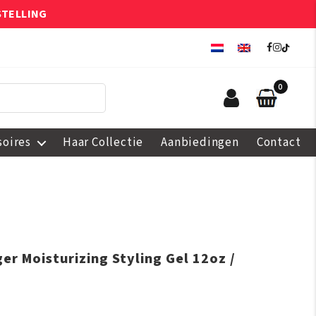
STELLING
0
soires
Haar Collectie
Aanbiedingen
Contact
er Moisturizing Styling Gel 12oz /