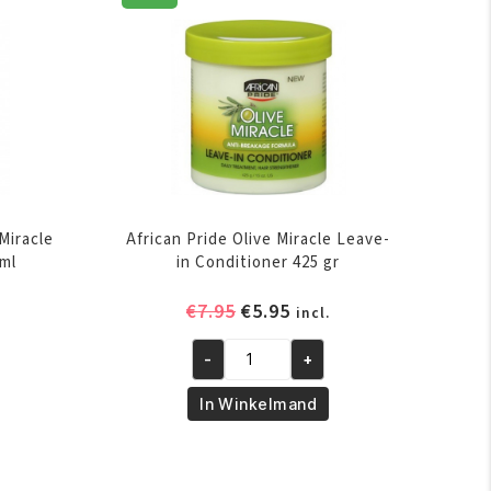
Miracle
African Pride Olive Miracle Leave-
 ml
in Conditioner 425 gr
elijke
ige
Oorspronkelijke
Huidige
€
7.95
€
5.95
incl.
prijs
prijs
was:
is:
-
+
African
.
€7.95.
€5.95.
Pride
In Winkelmand
Olive
Miracle
Leave-