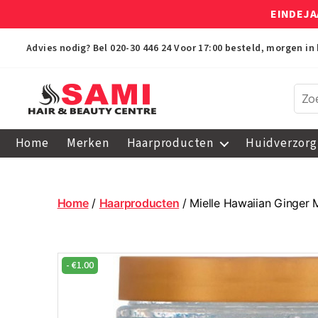
EINDEJA
Advies nodig? Bel
020-30 446 24
Voor 17:00 besteld, morgen in 
Sami
Afro
Home
Merken
Haarproducten
Huidverzorg
Hair
&
Beauty
Centre
Home
/
Haarproducten
/ Mielle Hawaiian Ginger 
-
€
1.00