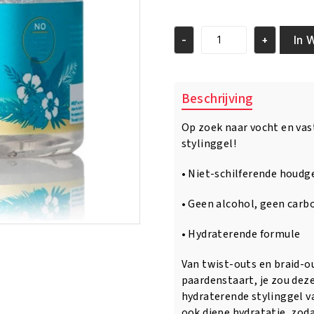
prijs
prijs
was:
is:
€15.95.
€14.95.
In 
-
+
Mielle
Hawaiian
Ginger
Moisturizing
Beschrijving
Styling
Gel
Op zoek naar vocht en vas
12oz
stylinggel!
/
340gm
aantal
• Niet-schilferende houdg
• Geen alcohol, geen carb
• Hydraterende formule
Van twist-outs en braid-ou
paardenstaart, je zou dez
hydraterende stylinggel va
ook diepe hydratatie, zodat