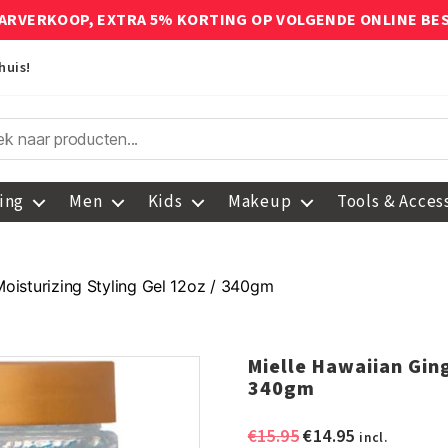
ARVERKOOP, EXTRA 5% KORTING OP VOLGENDE ONLINE BE
huis!
ing
Men
Kids
Makeup
Tools & Acces
Moisturizing Styling Gel 12oz / 340gm
Mielle Hawaiian Ging
340gm
Oorspronkelijke
Huidige
€
15.95
€
14.95
incl.