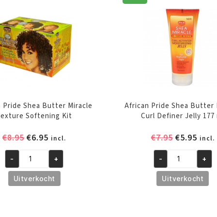
n Pride Shea Butter Miracle
African Pride Shea Butter 
exture Softening Kit
Curl Definer Jelly 177
Oorspronkelijke
Huidige
Oorspronk
Huid
€
8.95
€
6.95
€
7.95
€
5.95
incl.
incl.
prijs
prijs
prijs
prijs
was:
is:
was:
is:
-
+
-
+
African
African
€8.95.
€6.95.
€7.95.
€5.95
Pride
Pride
Uitverkocht
Uitverkocht
Shea
Shea
Butter
Butter
Miracle
Miracle