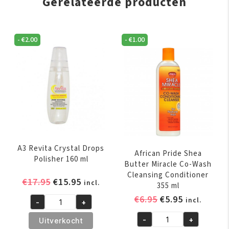
Gerelateerde producten
-
€
2.00
-
€
1.00
A3 Revita Crystal Drops
African Pride Shea
Polisher 160 ml
Butter Miracle Co-Wash
Cleansing Conditioner
Oorspronkelijke
Huidige
€
17.95
€
15.95
incl.
355 ml
prijs
prijs
Oorspronkelijk
Huidige
€
6.95
€
5.95
incl.
-
+
was:
is:
A3
prijs
prijs
€17.95.
€15.95.
Revita
-
+
Uitverkocht
was:
is:
African