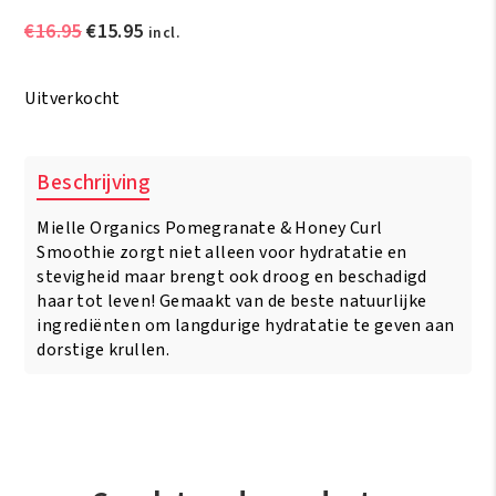
Oorspronkelijke
Huidige
€
16.95
€
15.95
incl.
prijs
prijs
was:
is:
Uitverkocht
€16.95.
€15.95.
Beschrijving
Mielle Organics Pomegranate & Honey Curl
Smoothie zorgt niet alleen voor hydratatie en
stevigheid maar brengt ook droog en beschadigd
haar tot leven! Gemaakt van de beste natuurlijke
ingrediënten om langdurige hydratatie te geven aan
dorstige krullen.