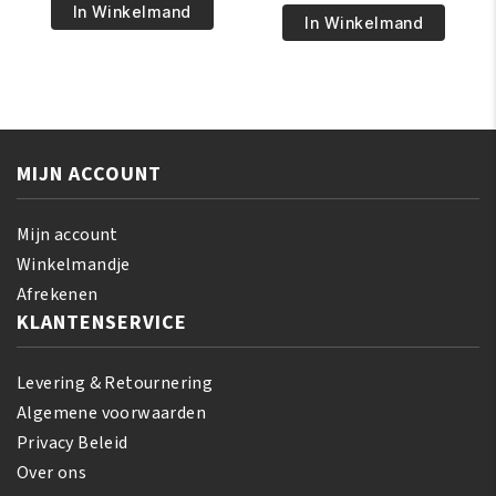
€5.95.
€4.95.
Pride
In Winkelmand
€6.95.
€5.95.
Pride
In Winkelmand
Magical
Shea
Gro
Butter
Maximum
Miracle
Herbal
Twist
Strength
and
150
MIJN ACCOUNT
Loc
gr
Smoothie
aantal
340
Mijn account
gr
Winkelmandje
aantal
Afrekenen
KLANTENSERVICE
Levering & Retournering
Algemene voorwaarden
Privacy Beleid
Over ons