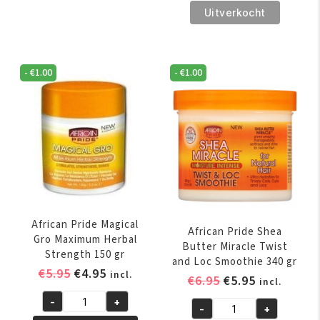
Crystal
€6.95.
€5.95.
Pride
Uitverkocht
Drops
Shea
Polisher
Butter
160
Miracle
ml
-
€
1.00
-
€
1.00
Co-
aantal
Wash
Cleansing
Conditioner
355
ml
aantal
African Pride Magical
African Pride Shea
Gro Maximum Herbal
Butter Miracle Twist
Strength 150 gr
and Loc Smoothie 340 gr
Oorspronkelijke
Huidige
€
5.95
€
4.95
incl.
Oorspronkelijk
Huidige
€
6.95
€
5.95
incl.
prijs
prijs
prijs
prijs
-
+
was:
is:
African
-
+
was:
is:
African