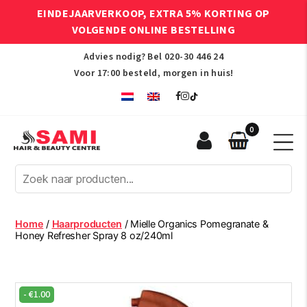
EINDEJAARVERKOOP, EXTRA 5% KORTING OP
VOLGENDE ONLINE BESTELLING
Advies nodig? Bel
020-30 446 24
Voor 17:00 besteld, morgen in huis!
0
Sami
Afro
Hair
&
Beauty
Home
/
Haarproducten
/ Mielle Organics Pomegranate &
Centre
Honey Refresher Spray 8 oz/240ml
-
€
1.00