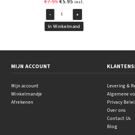
Oorspronkelijke
Huidige
€
7.95
€
5.95
incl.
prijs
prijs
-
+
was:
is:
African
€7.95.
€5.95.
Pride
In Winkelmand
Olive
Miracle
Leave-
in
Conditioner
MIJN ACCOUNT
KLANTENS
425
gr
aantal
Mijn account
Levering & R
Winkelmandje
Algemene v
Afrekenen
Privacy Belei
Over ons
Contact Us
Blog