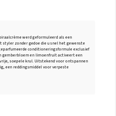
piraalcrème werd geformuleerd als een
 styler zonder gedoe die u snel het gewenste
s geparfumeerde conditioneringsformule exclusief
 gemberbloem en limoenfruit activeert een
svrije, soepele krul. Uitstekend voor ontspannen
ig, een reddingsmiddel voor verpeste