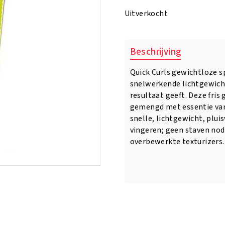
was:
is:
Uitverkocht
€13.95.
€10.95.
Beschrijving
Quick Curls gewichtloze s
snelwerkende lichtgewicht
resultaat geeft. Deze fri
gemengd met essentie van
snelle, lichtgewicht, plui
vingeren; geen staven nod
overbewerkte texturizers.