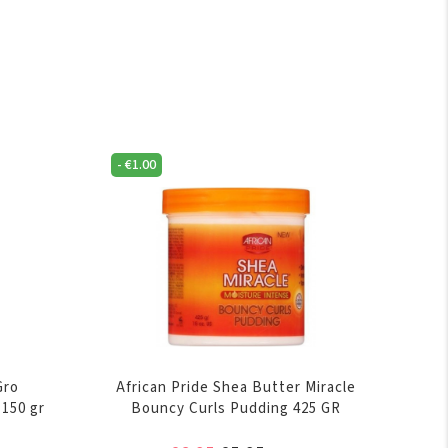
-
€
1.00
Gro
African Pride Shea Butter Miracle
150 gr
Bouncy Curls Pudding 425 GR