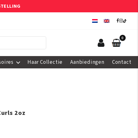
STELLING
0
soires
Haar Collectie
Aanbiedingen
Contact
Curls 2oz