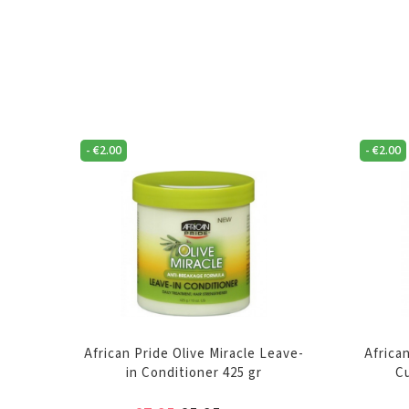
-
€
2.00
-
€
2.00
African Pride Olive Miracle Leave-
Africa
in Conditioner 425 gr
Cu