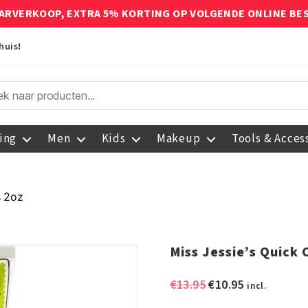
ARVERKOOP, EXTRA 5% KORTING OP VOLGENDE ONLINE BE
huis!
ing
Men
Kids
Makeup
Tools & Acces
s 2oz
Miss Jessie’s Quick 
Oorspronkelijke
Huidige
€
13.95
€
10.95
incl.
prijs
prijs