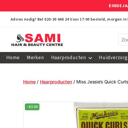
EINDEJA
Advies nodig? Bel
020-30 446 24
Voor 17:00 besteld, morgen in 
Sami
Afro
Home
Merken
Haarproducten
Huidverzorg
Hair
&
Beauty
Centre
Home
/
Haarproducten
/ Miss Jessie’s Quick Curl
-
€
3.00