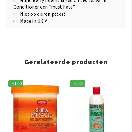
Halle Berry noemt Mixed Chicks Leave-in
Conditioner een “must have”
Niet op dieren getest
Made in U.S.A.
Gerelateerde producten
-
€
1.00
-
€
1.00