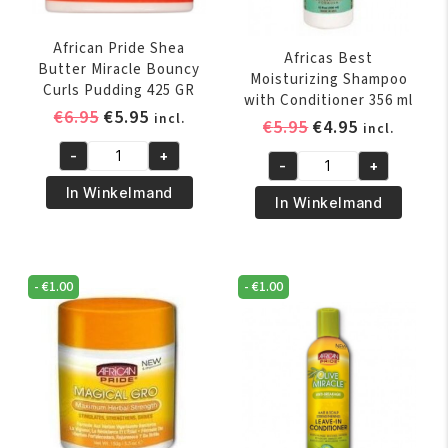
African Pride Shea
Africas Best
Butter Miracle Bouncy
Moisturizing Shampoo
Curls Pudding 425 GR
with Conditioner 356 ml
Oorspronkelijke
Huidige
€
6.95
€
5.95
incl.
Oorspronkelijk
Huidige
€
5.95
€
4.95
incl.
prijs
prijs
prijs
prijs
-
+
was:
is:
African
-
+
was:
is:
Africas
€6.95.
€5.95.
Pride
In Winkelmand
€5.95.
€4.95.
Best
In Winkelmand
Shea
Moisturizing
Butter
Shampoo
Miracle
with
Bouncy
-
€
1.00
-
€
1.00
Conditioner
Curls
356
Pudding
ml
425
aantal
GR
aantal