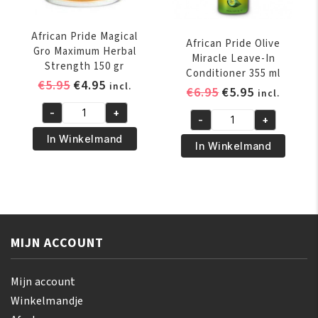
African Pride Magical
African Pride Olive
Gro Maximum Herbal
Miracle Leave-In
Strength 150 gr
Conditioner 355 ml
Oorspronkelijke
Huidige
€
5.95
€
4.95
incl.
Oorspronkelijk
Huidige
€
6.95
€
5.95
incl.
prijs
prijs
prijs
prijs
-
+
was:
is:
African
-
+
was:
is:
African
€5.95.
€4.95.
Pride
In Winkelmand
€6.95.
€5.95.
Pride
In Winkelmand
Magical
Olive
Gro
Miracle
Maximum
Leave-
Herbal
In
Strength
Conditioner
150
MIJN ACCOUNT
355
gr
ml
aantal
aantal
Mijn account
Winkelmandje