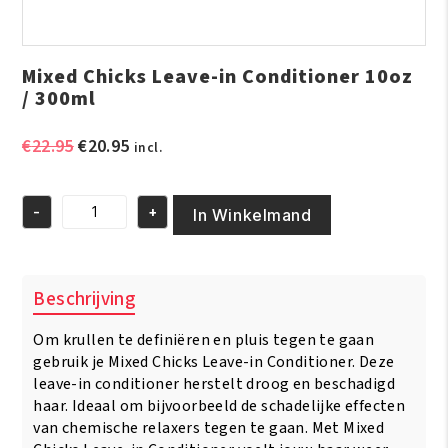
Mixed Chicks Leave-in Conditioner 10oz
/ 300ml
Oorspronkelijke
Huidige
€
22.95
€
20.95
incl.
prijs
prijs
was:
is:
-
+
€22.95.
€20.95.
In Winkelmand
Mixed
Chicks
Leave-
in
Beschrijving
Conditioner
10oz
Om krullen te definiëren en pluis tegen te gaan
/
300ml
gebruik je Mixed Chicks Leave-in Conditioner. Deze
aantal
leave-in conditioner herstelt droog en beschadigd
haar. Ideaal om bijvoorbeeld de schadelijke effecten
van chemische relaxers tegen te gaan. Met Mixed