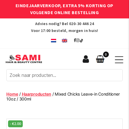
EINDEJAARVERKOOP, EXTRA 5% KORTING OP
VOLGENDE ONLINE BESTELLING
Advies nodig? Bel
020-30 446 24
Voor 17:00 besteld, morgen in huis!
0
Sami
Afro
Hair
&
Beauty
Home
/
Haarproducten
/ Mixed Chicks Leave-in Conditioner
Centre
10oz / 300ml
-
€
2.00