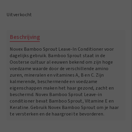
prijs
prijs
was:
is:
Uitverkocht
€6.50.
€5.50.
Beschrijving
Novex Bamboo Sprout Leave-In Conditioner voor
dagelijks gebruik. Bamboo Sprout staat in de
Oosterse cultuur al eeuwen bekend om zijn hoge
voedzame waarde door de verschillende amino
zuren, mineralen en vitamines A, B en C. Zijn
kalmerende, beschermende en voedzame
eigenschappen maken het haar gezond, zacht en
beschermd. Novex Bamboo Sprout Leave-in
conditioner bevat Bamboo Sprout, Vitamine E en
Keratine. Gebruik Novex Bamboo Sprout om je haar
te versterken en de haargroei te bevorderen.