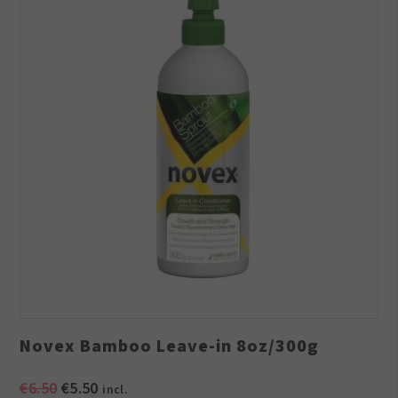
Novex Bamboo Leave-in 8oz/300g
Oorspronkelijke
Huidige
€
6.50
€
5.50
incl.