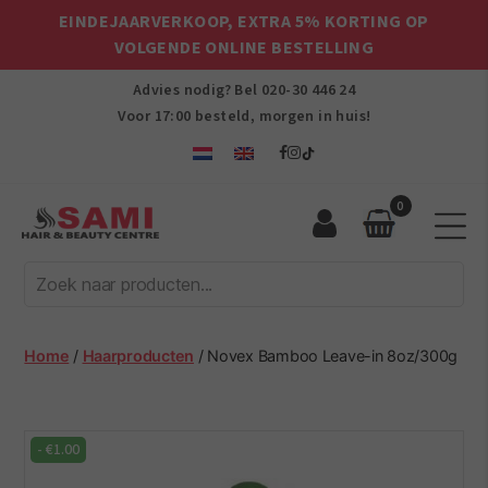
EINDEJAARVERKOOP, EXTRA 5% KORTING OP
VOLGENDE ONLINE BESTELLING
Advies nodig? Bel
020-30 446 24
Voor 17:00 besteld, morgen in huis!
0
Sami
Afro
Hair
&
Beauty
Home
/
Haarproducten
/ Novex Bamboo Leave-in 8oz/300g
Centre
-
€
1.00