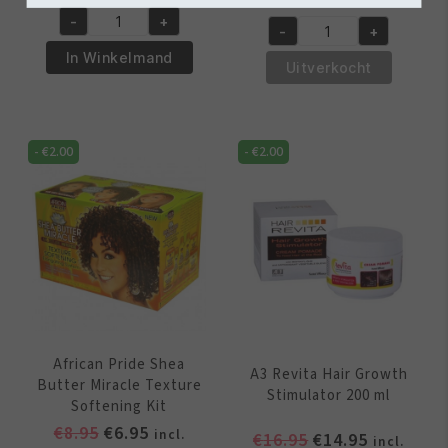
prijs
prijs
prijs
prijs
-
+
was:
is:
African
-
+
was:
is:
African
€5.95.
€4.50.
Pride
In Winkelmand
€7.95.
€5.95.
Pride
Uitverkocht
Olive
Shea
Miracle
Butter
Silky
Miracle
Smooth
-
€
2.00
-
€
2.00
Curl
Edges
Definer
65
Jelly
gr
177
aantal
ml
aantal
African Pride Shea
A3 Revita Hair Growth
Butter Miracle Texture
Stimulator 200 ml
Softening Kit
Oorspronkelijke
Huidige
€
8.95
€
6.95
incl.
Oorspronkelijk
Huidige
€
16.95
€
14.95
incl.