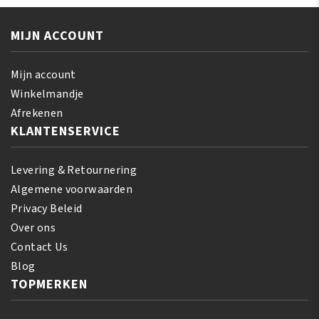
Edges
Deep
65
Conditioning
gr
MIJN ACCOUNT
Shampoo
aantal
237
ml
Mijn account
aantal
Winkelmandje
Afrekenen
KLANTENSERVICE
Levering & Retournering
Algemene voorwaarden
Privacy Beleid
Over ons
Contact Us
Blog
TOPMERKEN