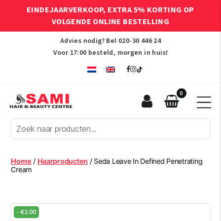
EINDEJAARVERKOOP, EXTRA 5% KORTING OP
VOLGENDE ONLINE BESTELLING
Advies nodig? Bel
020-30 446 24
Voor 17:00 besteld, morgen in huis!
0
Sami
Afro
Hair
&
Beauty
Home
/
Haarproducten
/ Seda Leave In Defined Penetrating
Centre
Cream
-
€
2.00