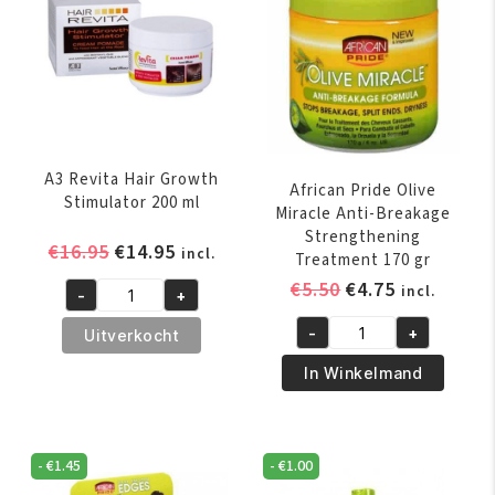
A3 Revita Hair Growth
African Pride Olive
Stimulator 200 ml
Miracle Anti-Breakage
Strengthening
Oorspronkelijke
Huidige
€
16.95
€
14.95
incl.
Treatment 170 gr
prijs
prijs
Oorspronkelijk
Huidige
€
5.50
€
4.75
incl.
-
+
was:
is:
A3
prijs
prijs
€16.95.
€14.95.
Revita
-
+
Uitverkocht
was:
is:
African
Hair
€5.50.
€4.75.
Pride
In Winkelmand
Growth
Olive
Stimulator
Miracle
200
Anti-
ml
-
€
1.45
-
€
1.00
Breakage
aantal