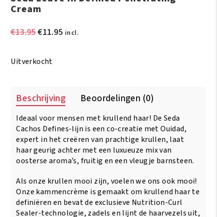
Cream
Oorspronkelijke
Huidige
€
13.95
€
11.95
incl.
prijs
prijs
was:
is:
Uitverkocht
€13.95.
€11.95.
Beschrijving
Beoordelingen (0)
Ideaal voor mensen met krullend haar! De Seda
Cachos Defines-lijn is een co-creatie met Ouidad,
expert in het creëren van prachtige krullen, laat
haar geurig achter met een luxueuze mix van
oosterse aroma’s, fruitig en een vleugje barnsteen.
Als onze krullen mooi zijn, voelen we ons ook mooi!
Onze kammencrème is gemaakt om krullend haar te
definiëren en bevat de exclusieve Nutrition-Curl
Sealer-technologie, zadels en lijnt de haarvezels uit,