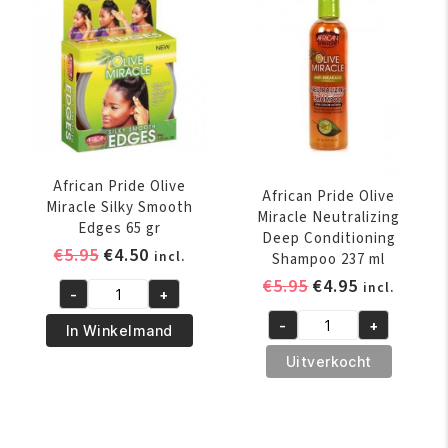
Strengthening
Treatment
170
gr
aantal
African Pride Olive
African Pride Olive
Miracle Silky Smooth
Miracle Neutralizing
Edges 65 gr
Deep Conditioning
Oorspronkelijke
Huidige
€
5.95
€
4.50
incl.
Shampoo 237 ml
prijs
prijs
Oorspronkelijk
Huidige
€
5.95
€
4.95
incl.
-
+
was:
is:
African
prijs
prijs
€5.95.
€4.50.
-
+
Pride
was:
is:
In Winkelmand
African
Olive
€5.95.
€4.95.
Pride
Uitverkocht
Miracle
Olive
Silky
Miracle
Smooth
Neutralizing