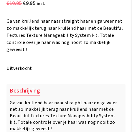
Oorspronkelijke
Huidige
€
10.95
€
9.95
incl.
prijs
prijs
was:
is:
Ga van krullend haar naar straight haar en ga weer net
€10.95.
€9.95.
zo makkelijk terug naar krullend haar met de Beautiful
Textures Texture Manageability System kit. Totale
controle over je haar was nog nooit zo makkelijk
geweest !
Uitverkocht
Beschrijving
Ga van krullend haar naar straight haar en ga weer
net zo makkelijk terug naar krullend haar met de
Beautiful Textures Texture Manageability System
kit. Totale controle over je haar was nog nooit zo
makkelijk geweest !