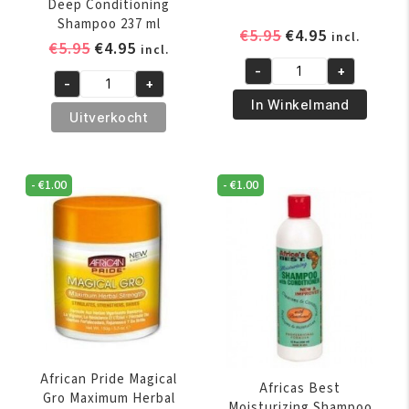
Deep Conditioning
Shampoo 237 ml
Oorspronkelijk
Huidige
€
5.95
€
4.95
incl.
Oorspronkelijke
Huidige
€
5.95
€
4.95
incl.
prijs
prijs
prijs
prijs
-
+
was:
is:
Africas
-
+
was:
is:
African
€5.95.
€4.95.
Best
In Winkelmand
€5.95.
€4.95.
Pride
Uitverkocht
Instant
Olive
Oil
Miracle
Moisturizer
Neutralizing
-
€
1.00
-
€
1.00
356
Deep
ml
Conditioning
aantal
Shampoo
237
ml
aantal
African Pride Magical
Africas Best
Gro Maximum Herbal
Moisturizing Shampoo