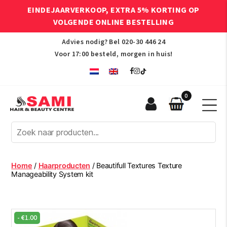
EINDEJAARVERKOOP, EXTRA 5% KORTING OP
VOLGENDE ONLINE BESTELLING
Advies nodig? Bel
020-30 446 24
Voor 17:00 besteld, morgen in huis!
0
Sami
Afro
Hair
&
Beauty
Home
/
Haarproducten
/ Beautifull Textures Texture
Centre
Manageability System kit
-
€
1.00