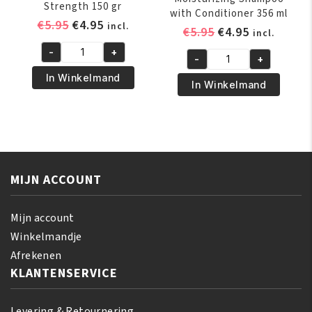
Strength 150 gr
with Conditioner 356 ml
Oorspronkelijke
Huidige
€
5.95
€
4.95
incl.
Oorspronkelijk
Huidige
€
5.95
€
4.95
incl.
prijs
prijs
prijs
prijs
-
+
was:
is:
African
-
+
was:
is:
Africas
€5.95.
€4.95.
Pride
In Winkelmand
€5.95.
€4.95.
Best
In Winkelmand
Magical
Moisturizing
Gro
Shampoo
Maximum
with
Herbal
Conditioner
Strength
356
150
MIJN ACCOUNT
ml
gr
aantal
aantal
Mijn account
Winkelmandje
Afrekenen
KLANTENSERVICE
Levering & Retournering