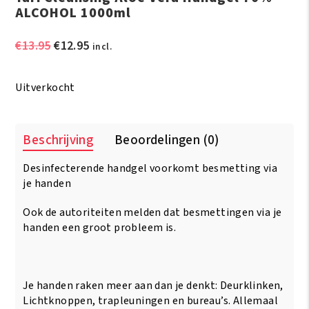
ALCOHOL 1000ml
Oorspronkelijke
Huidige
€
13.95
€
12.95
incl.
prijs
prijs
was:
is:
Uitverkocht
€13.95.
€12.95.
Beschrijving
Beoordelingen (0)
Desinfecterende handgel voorkomt besmetting via
je handen
Ook de autoriteiten melden dat besmettingen via je
handen een groot probleem is.
Je handen raken meer aan dan je denkt: Deurklinken,
Lichtknoppen, trapleuningen en bureau’s. Allemaal