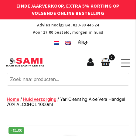
EINDEJAARVERKOOP, EXTRA 5% KORTING OP
VOLGENDE ONLINE BESTELLING
Advies nodig? Bel
020-30 446 24
Voor 17:00 besteld, morgen in huis!
0
Sami
Afro
Hair
&
Beauty
Home
/
Huid verzorging
/ Yari Cleansing Aloe Vera Handgel
Centre
70% ALCOHOL 1000ml
-
€
1.00