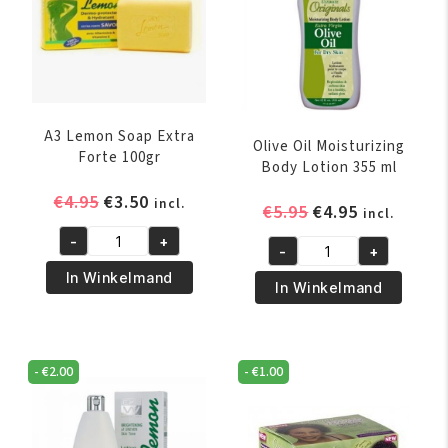
A3 Lemon Soap Extra
Olive Oil Moisturizing
Forte 100gr
Body Lotion 355 ml
Oorspronkelijke
Huidige
€
4.95
€
3.50
incl.
Oorspronkelijk
Huidige
€
5.95
€
4.95
incl.
prijs
prijs
prijs
prijs
-
+
was:
is:
A3
-
+
was:
is:
Olive
€4.95.
€3.50.
Lemon
In Winkelmand
€5.95.
€4.95.
Oil
In Winkelmand
Soap
Moisturizing
Extra
Body
Forte
Lotion
100gr
-
€
2.00
-
€
1.00
355
aantal
ml
aantal