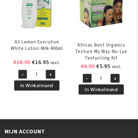
A3 Lemon Executive
Africas Best Organics
White Lotion Milk 400ml
Texture My Way No-Lye
Texturizing Kit
Oorspronkelijke
Huidige
€
18.95
€
16.95
incl.
Oorspronkelijk
Huidige
€
6.95
€
5.95
incl.
prijs
prijs
prijs
prijs
-
+
was:
is:
A3
-
+
was:
is:
Africas
€18.95.
€16.95.
Lemon
In Winkelmand
€6.95.
€5.95.
Best
In Winkelmand
Executive
Organics
White
Texture
Lotion
My
Milk
Way
400ml
No-
aantal
MIJN ACCOUNT
Lye