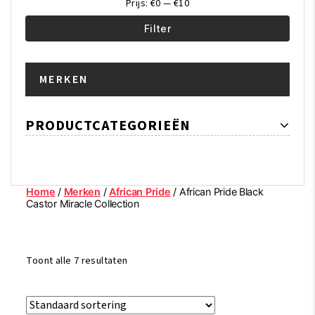
Prijs:
€0
—
€10
Filter
Min.
Max.
MERKEN
prijs
prijs
PRODUCTCATEGORIEËN
Home
/
Merken
/
African Pride
/ African Pride Black
Castor Miracle Collection
Toont alle 7 resultaten