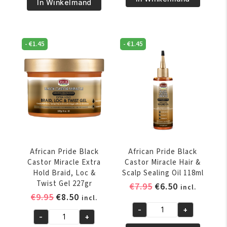
€7.95.
€6.50.
Pride
In Winkelmand
Black
Black
Castor
Castor
Miracle
Miracle
Braid
-
€
1.45
-
€
1.45
Anti-
&
Humidity
Scalp
Heat
Cleansing
Protectant
Rinse
Spray
355ml
118ml
aantal
aantal
African Pride Black
African Pride Black
Castor Miracle Extra
Castor Miracle Hair &
Hold Braid, Loc &
Scalp Sealing Oil 118ml
Twist Gel 227gr
Oorspronkelijke
Huidige
€
7.95
€
6.50
incl.
Oorspronkelijke
Huidige
€
9.95
€
8.50
prijs
prijs
incl.
prijs
prijs
was:
is:
-
+
African
-
+
was:
is:
€7.95.
€6.50.
African