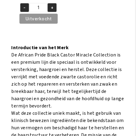
prijs
prijs
-
+
was:
is:
African
€7.95.
€6.50.
Pride
Uitverkocht
Black
Castor
Miracle
Take
Introductie van het Merk
Down
De African Pride Black Castor Miracle Collection is
Moisture
een premium lijn die speciaal is ontwikkeld voor
&
versterking, haargroei en herstel. Deze collectie is
Detangling
verrijkt met voedende zwarte castorolie en richt
Masque
zich op het repareren en versterken van zwak en
227gr
breekbaar haar, terwijl het tegelijkertijd de
aantal
haargroei en gezondheid van de hoofdhuid op lange
termijn bevordert.
Wat deze collectie uniek maakt, is het gebruik van
klinisch bewezen ingrediënten die bekendstaan om
hun vermogen om beschadigd haar te herstellen en
de haarstructuur te verbeteren. De missie van de