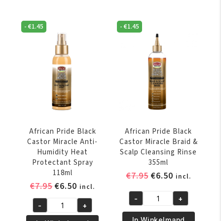
-
€
1.45
-
€
1.45
African Pride Black
African Pride Black
Castor Miracle Anti-
Castor Miracle Braid &
Humidity Heat
Scalp Cleansing Rinse
Protectant Spray
355ml
118ml
Oorspronkelijke
Huidige
€
7.95
€
6.50
incl.
Oorspronkelijke
Huidige
€
7.95
€
6.50
prijs
prijs
incl.
prijs
prijs
was:
is:
-
+
African
-
+
was:
is:
€7.95.
€6.50.
African
Pride
In Winkelmand