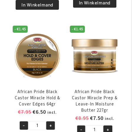
Pride
€9.95.
€8.50.
In Winkelmand
Pride
In Winkelmand
Black
Black
Castor
Castor
Miracle
Miracle
Hair
-
€
1.45
-
€
1.45
Extra
&
Hold
Scalp
Braid,
Sealing
Loc
Oil
&
118ml
Twist
aantal
Gel
227gr
aantal
African Pride Black
African Pride Black
Castor Miracle Hold &
Castor Miracle Prep &
Cover Edges 64gr
Leave-In Moisture
Butter 227gr
Oorspronkelijke
Huidige
€
7.95
€
6.50
incl.
Oorspronkelijke
Huidige
€
8.95
€
7.50
prijs
prijs
incl.
prijs
prijs
was:
is:
-
+
African
-
+